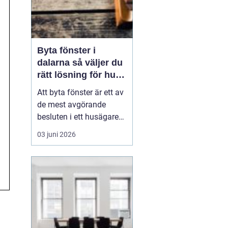
Byta fönster i
dalarna så väljer du
rätt lösning för hus
och klimat
Att byta fönster är ett av
de mest avgörande
besluten i ett husägares
livscykel med sitt hem.
03 juni 2026
Rätt fönster påverkar
värmeekonomi, ljudnivå,
ljusinsläpp och hur
huset upplevs både ute
och inne. I Dalarna ställs
dessutom högre krav än
på många andra pl...