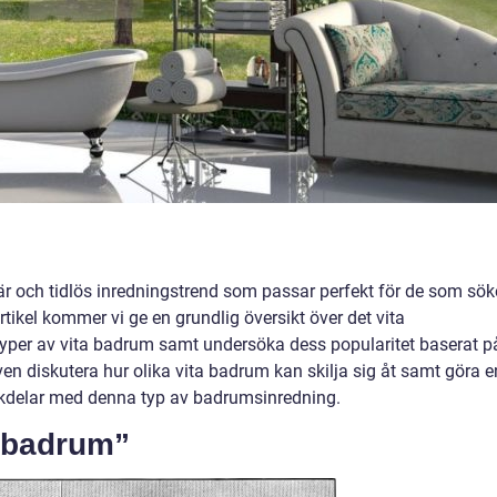
är och tidlös inredningstrend som passar perfekt för de som sök
rtikel kommer vi ge en grundlig översikt över det vita
typer av vita badrum samt undersöka dess popularitet baserat p
en diskutera hur olika vita badrum kan skilja sig åt samt göra e
ckdelar med denna typ av badrumsinredning.
a badrum”