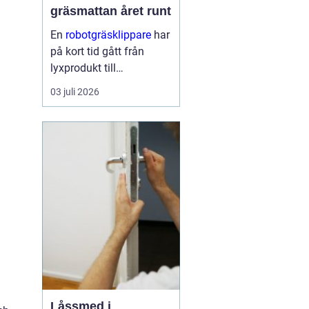
gräsmattan året runt
En
robotgräsklippare
har
på kort tid gått från
lyxprodukt till
vardagsverktyg i många
03 juli 2026
svenska trädgårdar. Den
frigör tid, ger en jämnare
...
Låssmed i