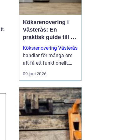
Köksrenovering i
tt
Västerås: En
praktisk guide till ett
lyckat projekt
Köksrenovering Västerås
handlar för många om
att få ett funktionellt,
snyggt och hållbart kök
09 juni 2026
som håller i vardagen.
För den s...