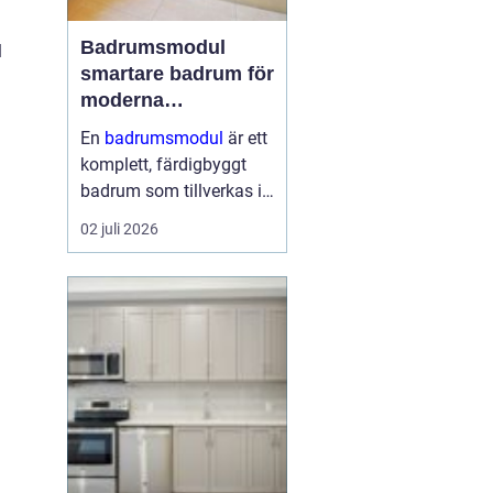
Badrumsmodul
l
smartare badrum för
moderna
byggprojekt
En
badrumsmodul
är ett
komplett, färdigbyggt
badrum som tillverkas i
fabrik och levereras till
02 juli 2026
byggarbetsplatsen som
en enhet. Modulen
innehåller alla ytskikt,
installationer och
inredning och l...