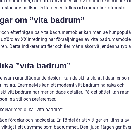
 vita badrummet, som ofta använder sig av traditionella möbler o
fristående badkar. Detta ger en tidlös och romantisk atmosfär.
ngar om ”vita badrum”
or och efterfrågan på vita badrumsmöbler kan man se hur populä
ng utförd av XX inredning har försäljningen av vita badrumsmöble
n. Detta indikerar att fler och fler människor väljer denna typ 
lika ”vita badrum”
mensam grundläggande design, kan de skilja sig åt i detaljer som
a inslag. Exempelvis kan ett modernt vitt badrum ha raka och
iskt vitt badrum har mer snidade detaljer. På det sättet kan man
onliga stil och preferenser.
kdelar med olika ”vita badrum”
åde fördelar och nackdelar. En fördel är att vitt ger en känsla av
ilt viktigt i ett utrymme som badrummet. Den ljusa färgen ger äve