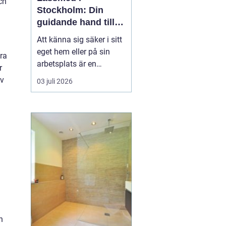
ch
Stockholm: Din
guidande hand till
säkerhet och
Att känna sig säker i sitt
trygghet
eget hem eller på sin
ra
arbetsplats är en
r
grundläggande del av
av
03 juli 2026
vår vardagliga trygghet.
För boende i Stockholm
är
en låssmed i
Stockholm ofta
...
n