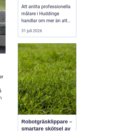
utomhus
Att anlita professionella
målare i Huddinge
handlar om mer än att
bara få nya kulörer på
31 juli 2026
väggarna. Ett
genomtänkt
måleriarbete skyddar
huset, höjer värdet på
bostaden och skapar en
vardagsmiljö som håller
er
länge. Med rätt
kompetens, bra
å
underarbete oc...
n
Robotgräsklippare –
smartare skötsel av