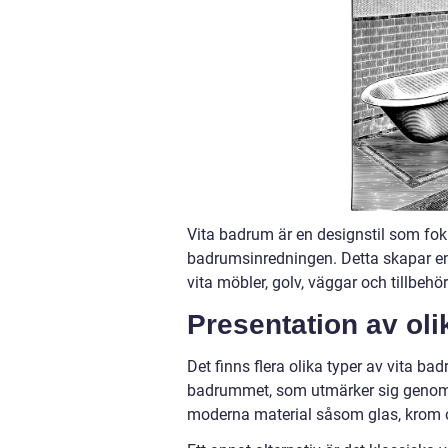
Vita badrum är en designstil som fo
badrumsinredningen. Detta skapar en 
vita möbler, golv, väggar och tillbe
Presentation av oli
Det finns flera olika typer av vita ba
badrummet, som utmärker sig genom s
moderna material såsom glas, krom o