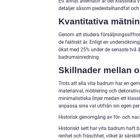
Ett annat alternativ är det klassiska
detaljer såsom piedestalhandfat och 
Kvantitativa mätni
Genom att studera försäljningssiffr
de faktiskt är. Enligt en undersökni
ökat med 25% under de senaste två åre
badrumsinredning.
Skillnader mellan o
Trots att alla vita badrum har en ge
materialval, möblering och dekorativ
minimalistiska linjer medan ett klass
anpassa sina val utifrån sin egen pers
Historisk genomgång av för- och nac
Historiskt sett har vita badrum haft b
renhet och fräschhet, vilket är särsk