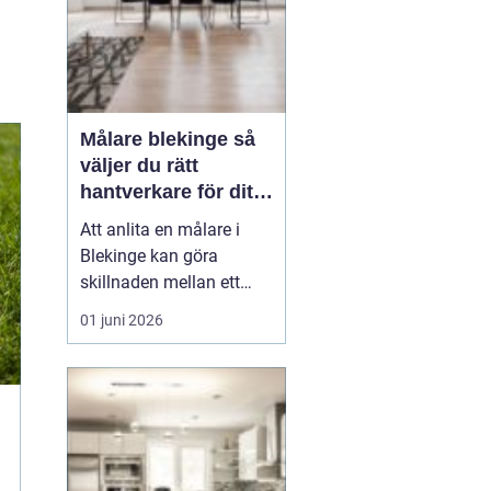
Målare blekinge så
väljer du rätt
hantverkare för ditt
projekt
Att anlita en målare i
Blekinge kan göra
skillnaden mellan ett
halvbra resultat och ett
01 juni 2026
hem eller en lokal som
känns genomtänkt,
trivsam och hållbar över
tid. En skicklig målare
hjälper inte bara till med
själva målningen, utan