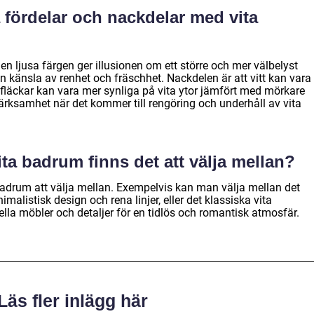
a fördelar och nackdelar med vita
en ljusa färgen ger illusionen om ett större och mer välbelyst
 känsla av renhet och fräschhet. Nackdelen är att vitt kan vara
 fläckar kan vara mer synliga på vita ytor jämfört med mörkare
ärksamhet när det kommer till rengöring och underhåll av vita
vita badrum finns det att välja mellan?
a badrum att välja mellan. Exempelvis kan man välja mellan det
istisk design och rena linjer, eller det klassiska vita
la möbler och detaljer för en tidlös och romantisk atmosfär.
Läs fler inlägg här