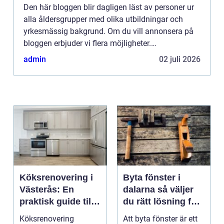
Den här bloggen blir dagligen läst av personer ur
alla åldersgrupper med olika utbildningar och
yrkesmässig bakgrund. Om du vill annonsera på
bloggen erbjuder vi flera möjligheter.
Bannerannonser är endast ett av alternativen.
admin
02 juli 2026
Kontakta redaktionen så...
Köksrenovering i
Byta fönster i
Västerås: En
dalarna så väljer
praktisk guide till
du rätt lösning för
ett lyckat projekt
hus och klimat
Köksrenovering
Att byta fönster är ett