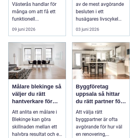
Västerås handlar för
av de mest avgörande
många om att få ett
besluten i ett
funktionell...
husägares livscykel
med sitt hem. Rätt f...
09 juni 2026
03 juni 2026
Målare blekinge så
Byggföretag
väljer du rätt
uppsala så hittar
hantverkare för
du rätt partner för
ditt projekt
renovering och
Att anlita en målare i
Att välja rätt
ombyggnad
Blekinge kan göra
byggpartner är ofta
skillnaden mellan ett
avgörande för hur väl
halvbra resultat och ett
en renovering,