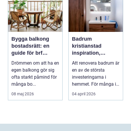
Bygga balkong
Badrum
bostadsrätt: en
kristianstad
guide för brf
inspiration,
medlemmar
planering och
Drömmen om att ha en
Att renovera badrum är
smarta val
egen balkong gör sig
en av de största
ofta starkt påmind för
investeringarna i
många bo...
hemmet. För många i
och runt Kristianstad ...
08 maj 2026
04 april 2026