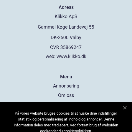
Adress
web:
www.klikko.dk
Menu
Annonsering
Om oss
Cookies
På vores website bruges cookies til at huske dine indstillinger,
Kontakta oss
statistik og personalisering af indhold og annoncer. Denne
Sitemap
information deles med tredjepart. Ved fortsat brug af websiden
godkender du cookiepolitikken.