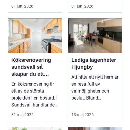
hem eller en...
ombyggnad eller
01 juni 2026
01 juni 2026
tillbyggnad ...
Köksrenovering
Lediga lägenheter
sundsvall så
i ljungby
skapar du ett
Att hitta ett nytt hem är
hållbart och
En köksrenovering är
en resa full av
funktionellt kök
ett av de största
valmöjligheter och
projekten i en bostad. I
beslut. Bland
Sundsvall handlar det
småländska skogar
ofta om att ko...
och sjö...
31 maj 2026
13 maj 2026