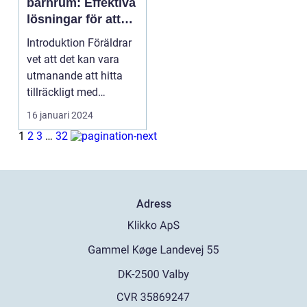
barnrum: Effektiva
lösningar för att
maximera
Introduktion Föräldrar
utrymmet
vet att det kan vara
utmanande att hitta
tillräckligt med
förvaringsutrymme ...
16 januari 2024
1
2
3
…
32
Adress