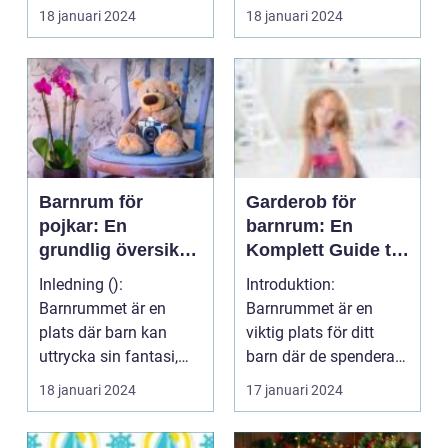
till tonåren är barn...
skrivbordshörna i
18 januari 2024
18 januari 2024
barnrummet är ett
fantas...
Barnrum för
Garderob för
pojkar: En
barnrum: En
grundlig översikt
Komplett Guide till
över inredning och
Design och
Inledning ():
Introduktion:
design
Funktion
Barnrummet är en
Barnrummet är en
plats där barn kan
viktig plats för ditt
uttrycka sin fantasi,
barn där de spenderar
leka och känna sig
mycket tid. En viktig
18 januari 2024
17 januari 2024
trygga. D...
del...