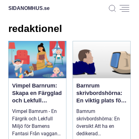
SIDANOMHUS.
se
redaktionel
Vimpel Barnrum:
Barnrum
Skapa en Färgglad
skrivbordshörna:
och Lekfull
En viktig plats för
Atmosfär
barnets utveckling
Vimpel Barnrum - En
Barnrum
och inlärning
Färgrik och Lekfull
skrivbordshörna: En
Miljö för Barnens
översikt Att ha en
Fantasi Från vaggan
dedikerad