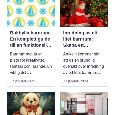
Bokhylla barnrum:
Inredning av ett
En komplett guide
litet barnrum:
till en funktionell
Skapa ett
och lekfull
funktionellt och
Barnrummet är en
Artikeln kommer här
inredning
attraktivt utrymme
plats för kreativitet,
att ge en grundlig
för de små
fantasi och lärande. En
översikt över inredning
viktig del av
av ett litet barnrum,
inredningen i ett barn...
inklusive olika...
17 januari 2024
17 januari 2024