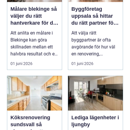
Målare blekinge så
Byggföretag
väljer du rätt
uppsala så hittar
hantverkare för ditt
du rätt partner för
projekt
renovering och
Att anlita en målare i
Att välja rätt
ombyggnad
Blekinge kan göra
byggpartner är ofta
skillnaden mellan ett
avgörande för hur väl
halvbra resultat och ett
en renovering,
hem eller en...
ombyggnad eller
01 juni 2026
01 juni 2026
tillbyggnad ...
Köksrenovering
Lediga lägenheter i
sundsvall så
ljungby