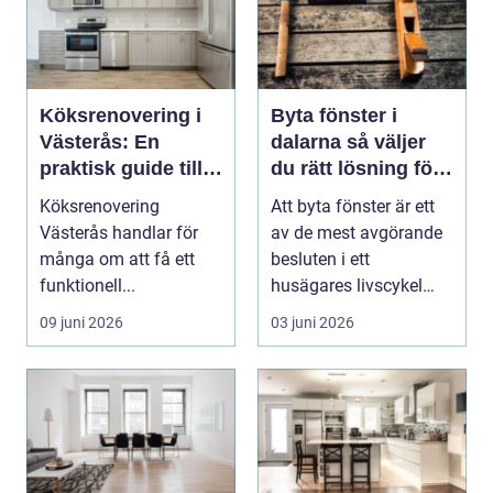
Köksrenovering i
Byta fönster i
Västerås: En
dalarna så väljer
praktisk guide till
du rätt lösning för
ett lyckat projekt
hus och klimat
Köksrenovering
Att byta fönster är ett
Västerås handlar för
av de mest avgörande
många om att få ett
besluten i ett
funktionell...
husägares livscykel
med sitt hem. Rätt f...
09 juni 2026
03 juni 2026