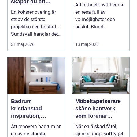
skapar du ett
Att hitta ett nytt hem är
hållbart och
En köksrenovering är
en resa full av
funktionellt kök
ett av de största
valmöjligheter och
projekten i en bostad. I
beslut. Bland
Sundsvall handlar det
småländska skogar
ofta om att ko...
och sjö...
31 maj 2026
13 maj 2026
Badrum
Möbeltapetserare
kristianstad
skåne hantverk
inspiration,
som förenar
planering och
kvalitet, historia
Att renovera badrum är
När en älskad fåtölj
smarta val
och hållbarhet
en av de största
sjunker ihop, sofftyget