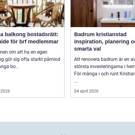
a balkong bostadsrätt:
Badrum kristianstad
uide för brf medlemmar
inspiration, planering 
smarta val
en om att ha en egen
g gör sig ofta starkt påmind
Att renovera badrum är en a
nga bo...
största investeringarna i he
För många i och runt Kristia
...
 2026
04 april 2026