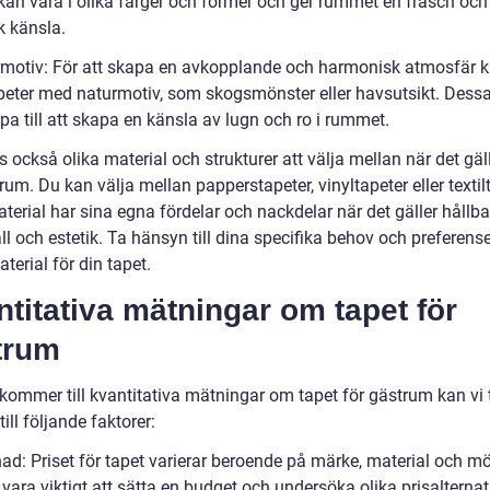
 kan vara i olika färger och former och ger rummet en fräsch och
k känsla.
rmotiv: För att skapa en avkopplande och harmonisk atmosfär 
apeter med naturmotiv, som skogsmönster eller havsutsikt. Dessa
pa till att skapa en känsla av lugn och ro i rummet.
s också olika material och strukturer att välja mellan när det gäl
rum. Du kan välja mellan papperstapeter, vinyltapeter eller textil
terial har sina egna fördelar och nackdelar när det gäller hållba
l och estetik. Ta hänsyn till dina specifika behov och preferens
aterial för din tapet.
titativa mätningar om tapet för
trum
 kommer till kvantitativa mätningar om tapet för gästrum kan vi 
ill följande faktorer:
ad: Priset för tapet varierar beroende på märke, material och mö
vara viktigt att sätta en budget och undersöka olika prisalternat