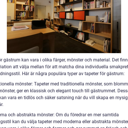
r gästrum kan vara i olika färger, mönster och material. Det fin
iation att välja mellan för att matcha dina individuella smakpre
dningsstil. Här är några populära typer av tapeter för gästrum:
itionella mönster: Tapeter med traditionella mönster, som blommo
mönster, ger en klassisk och elegant touch till gästrummet. Dess
kan vara en tidlös och säker satsning när du vill skapa en mysig
r.
rna och abstrakta mönster: Om du föredrar en mer samtida
ngsstil kan du välja tapeter med moderna eller abstrakta mönste