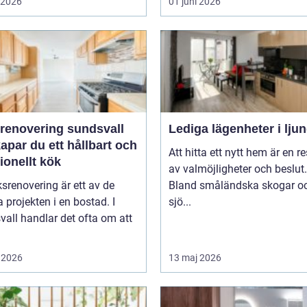
i 2026
01 juni 2026
renovering sundsvall
Lediga lägenheter i lju
apar du ett hållbart och
Att hitta ett nytt hem är en re
ionellt kök
av valmöjligheter och beslut.
srenovering är ett av de
Bland småländska skogar o
a projekten i en bostad. I
sjö...
all handlar det ofta om att
 2026
13 maj 2026