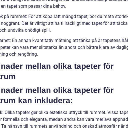
ta en tapet som passar dina behov.
lek på rummet: För att köpa rätt mängd tapet, bör du mäta storle
oggrant. Det är viktigt att ha tillräckligt med tapet för att täcka
och undvika onödigt spill.
arhet: En annan kvantitativ mätning att tänka på är tapetens hål
peter kan vara mer slitstarka än andra och bättre klara av dagli
ing och rengöring.
lnader mellan olika tapeter för
trum
lnader mellan olika tapeter för
trum kan inkludera:
ik: Olika tapeter ger olika estetiska uttryck till rummet. Vissa tap
r formella och eleganta, medan andra kan vara mer avslappna
a. Ta hänsyn till rummets användning och önskad atmosfär när d