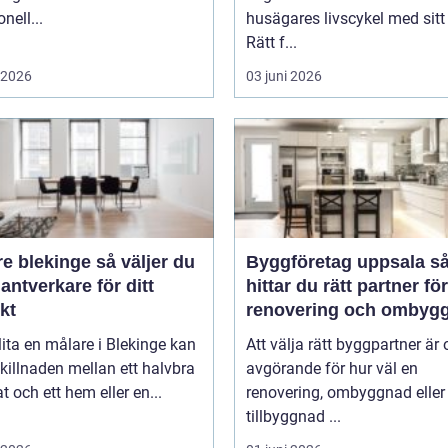
nell...
husägares livscykel med sitt
Rätt f...
i 2026
03 juni 2026
lekinge så väljer du
Byggföretag uppsala så
hantverkare för ditt
hittar du rätt partner för
kt
renovering och ombyg
lita en målare i Blekinge kan
Att välja rätt byggpartner är 
killnaden mellan ett halvbra
avgörande för hur väl en
at och ett hem eller en...
renovering, ombyggnad eller
tillbyggnad ...