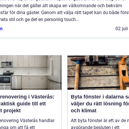
dningen när det gäller att skapa en välkomnande och bekväm
fär för dina gäster. Genom att välja rätt tapet kan du både förs
ts stil och ge det en personlig touch...
n
02 jul
renovering i Västerås:
Byta fönster i dalarna så
aktisk guide till ett
väljer du rätt lösning f
t projekt
och klimat
enovering Västerås handlar
Att byta fönster är ett av de
nga om att få ett
avgörande besluten i ett