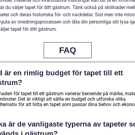
önster, material och kvantitativa mätningar kan du ta en inform
är du väljer tapet för ditt gästrum. Tänk också på skillnader mel
peter och deras historiska för- och nackdelar. Sist men inte mins
 njuta av inredningsprocessen och låta din personliga stil lysa 
äljer tapet för ditt gästrum.
FAQ
 är en rimlig budget för tapet till ett
strum?
aden för tapet till ett gästrum varierar beroende på märke, mate
önster. Det är viktigt att sätta en budget och utforska olika
lternativ för att hitta en tapet som passar dina behov och ekono
ka är de vanligaste typerna av tapeter 
vänds i gästrum?