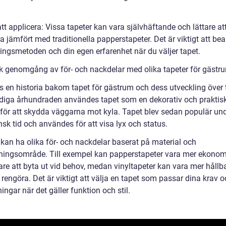
att applicera: Vissa tapeter kan vara självhäftande och lättare at
a jämfört med traditionella papperstapeter. Det är viktigt att be
ringsmetoden och din egen erfarenhet när du väljer tapet.
sk genomgång av för- och nackdelar med olika tapeter för gästr
s en historia bakom tapet för gästrum och dess utveckling över t
idiga århundraden användes tapet som en dekorativ och praktis
 för att skydda väggarna mot kyla. Tapet blev sedan populär un
nsk tid och användes för att visa lyx och status.
 kan ha olika för- och nackdelar baserat på material och
ingsområde. Till exempel kan papperstapeter vara mer ekono
are att byta ut vid behov, medan vinyltapeter kan vara mer hållb
t rengöra. Det är viktigt att välja en tapet som passar dina krav 
ingar när det gäller funktion och stil.