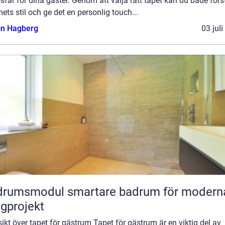
fär för dina gäster. Genom att välja rätt tapet kan du både förs
ts stil och ge det en personlig touch...
n Hagberg
03 jul
odul smartare badrum för moderna
gprojekt
ikt över tapet för gästrum Tapet för gästrum är en viktig del av