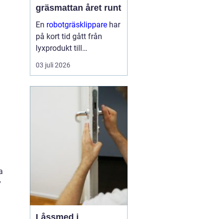
gräsmattan året runt
En
robotgräsklippare
har
på kort tid gått från
lyxprodukt till
vardagsverktyg i många
03 juli 2026
svenska trädgårdar. Den
frigör tid, ger en jämnare
...
a
v
Låssmed i