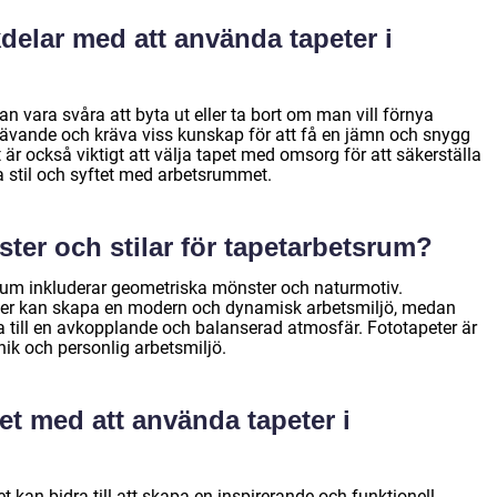
delar med att använda tapeter i
an vara svåra att byta ut eller ta bort om man vill förnya
rävande och kräva viss kunskap för att få en jämn och snygg
 är också viktigt att välja tapet med omsorg för att säkerställa
a stil och syftet med arbetsrummet.
ter och stilar för tapetarbetsrum?
rum inkluderar geometriska mönster och naturmotiv.
ger kan skapa en modern och dynamisk arbetsmiljö, medan
a till en avkopplande och balanserad atmosfär. Fototapeter är
ik och personlig arbetsmiljö.
det med att använda tapeter i
 kan bidra till att skapa en inspirerande och funktionell