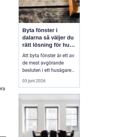
Byta fönster i
dalarna så väljer du
rätt lösning för hus
och klimat
Att byta fönster är ett av
de mest avgörande
besluten i ett husägares
livscykel med sitt hem.
03 juni 2026
Rätt fönster påverkar
era
värmeekonomi, ljudnivå,
ljusinsläpp och hur
huset upplevs både ute
och inne. I Dalarna ställs
dessutom högre krav än
på många andra pl...