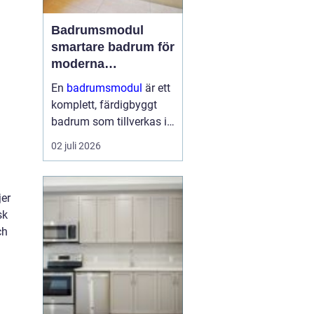
Badrumsmodul
smartare badrum för
moderna
byggprojekt
En
badrumsmodul
är ett
komplett, färdigbyggt
badrum som tillverkas i
fabrik och levereras till
02 juli 2026
byggarbetsplatsen som
en enhet. Modulen
innehåller alla ytskikt,
jer
installationer och
sk
inredning och l...
ch