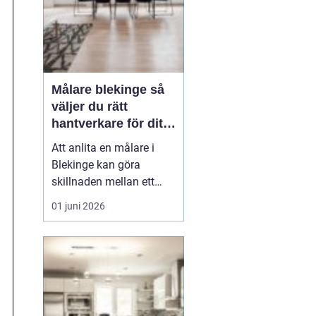
Målare blekinge så
väljer du rätt
hantverkare för ditt
projekt
Att anlita en målare i
Blekinge kan göra
skillnaden mellan ett
halvbra resultat och ett
01 juni 2026
hem eller en lokal som
känns genomtänkt,
trivsam och hållbar över
tid. En skicklig målare
hjälper inte bara till med
själva målningen, utan