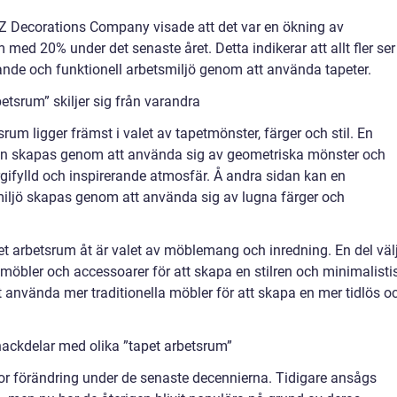
Z Decorations Company visade att det var en ökning av
 med 20% under det senaste året. Detta indikerar att allt fler ser
ande och funktionell arbetsmiljö genom att använda tapeter.
etsrum” skiljer sig från varandra
rum ligger främst i valet av tapetmönster, färger och stil. En
n skapas genom att använda sig av geometriska mönster och
rgifylld och inspirerande atmosfär. Å andra sidan kan en
iljö skapas genom att använda sig av lugna färger och
et arbetsrum åt är valet av möblemang och inredning. En del väl
öbler och accessoarer för att skapa en stilren och minimalisti
t använda mer traditionella möbler för att skapa en mer tidlös o
nackdelar med olika ”tapet arbetsrum”
r förändring under de senaste decennierna. Tidigare ansågs