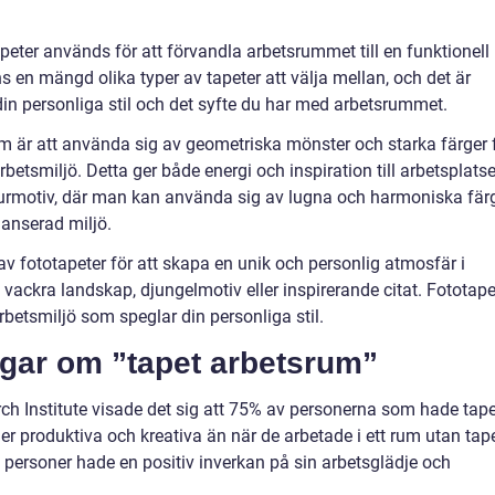
peter används för att förvandla arbetsrummet till en funktionell
ns en mängd olika typer av tapeter att välja mellan, och det är
din personliga stil och det syfte du har med arbetsrummet.
m är att använda sig av geometriska mönster och starka färger 
tsmiljö. Detta ger både energi och inspiration till arbetsplatse
turmotiv, där man kan använda sig av lugna och harmoniska fär
anserad miljö.
av fototapeter för att skapa en unik och personlig atmosfär i
vackra landskap, djungelmotiv eller inspirerande citat. Fototape
rbetsmiljö som speglar din personliga stil.
ngar om ”tapet arbetsrum”
ch Institute visade det sig att 75% av personerna som hade tape
r produktiva och kreativa än när de arbetade i ett rum utan tape
 personer hade en positiv inverkan på sin arbetsglädje och