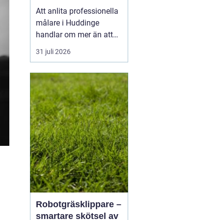
utomhus
Att anlita professionella
målare i Huddinge
handlar om mer än att
bara få nya kulörer på
31 juli 2026
väggarna. Ett
genomtänkt
måleriarbete skyddar
huset, höjer värdet på
bostaden och skapar en
vardagsmiljö som håller
länge. Med rätt
kompetens, bra
underarbete oc...
Robotgräsklippare –
smartare skötsel av