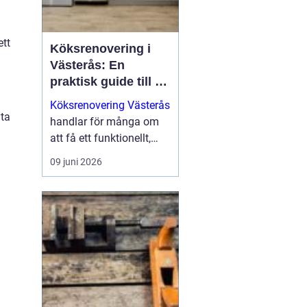
ett
Köksrenovering i
Västerås: En
praktisk guide till ett
lyckat projekt
Köksrenovering Västerås
yta
handlar för många om
att få ett funktionellt,
snyggt och hållbart kök
09 juni 2026
som håller i vardagen.
För den s...