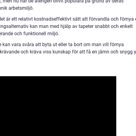
, men nu har de återigen blivit populära på grund av deras
nik arbetsmiljö.
t är ett relativt kostnadseffektivt sätt att förvandla och förnya 
veringsalternativ kan man med hjälp av tapeter snabbt och enkelt
erande och funktionell miljö.
 kan vara svåra att byta ut eller ta bort om man vill förnya
krävande och kräva viss kunskap för att få en jämn och snygg 