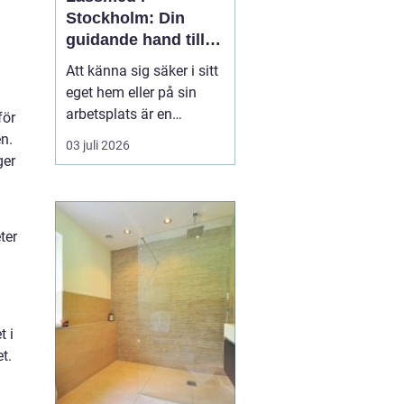
Stockholm: Din
guidande hand till
säkerhet och
Att känna sig säker i sitt
trygghet
eget hem eller på sin
arbetsplats är en
för
grundläggande del av
n.
03 juli 2026
vår vardagliga trygghet.
ger
För boende i Stockholm
är
en låssmed i
Stockholm ofta
...
ter
t i
t.