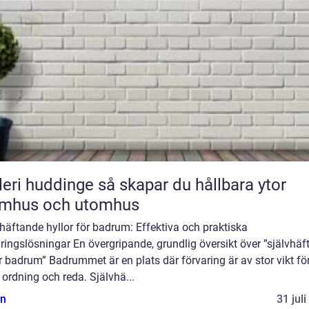
uddinge så skapar du hållbara ytor
omhus och utomhus
häftande hyllor för badrum: Effektiva och praktiska
ringslösningar En övergripande, grundlig översikt över ”självhä
r badrum” Badrummet är en plats där förvaring är av stor vikt för
 ordning och reda. Självhä...
n
31 jul