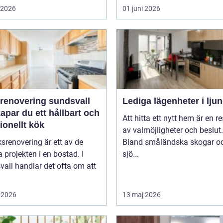
i 2026
01 juni 2026
renovering sundsvall
Lediga lägenheter i lju
apar du ett hållbart och
Att hitta ett nytt hem är en re
ionellt kök
av valmöjligheter och beslut.
srenovering är ett av de
Bland småländska skogar o
a projekten i en bostad. I
sjö...
all handlar det ofta om att
 2026
13 maj 2026