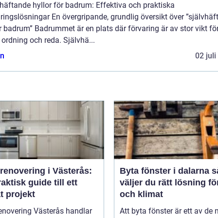
häftande hyllor för badrum: Effektiva och praktiska
ringslösningar En övergripande, grundlig översikt över ”självhä
r badrum” Badrummet är en plats där förvaring är av stor vikt för
 ordning och reda. Självhä...
n
02 jul
renovering i Västerås:
Byta fönster i dalarna så
aktisk guide till ett
väljer du rätt lösning f
t projekt
och klimat
enovering Västerås handlar
Att byta fönster är ett av de