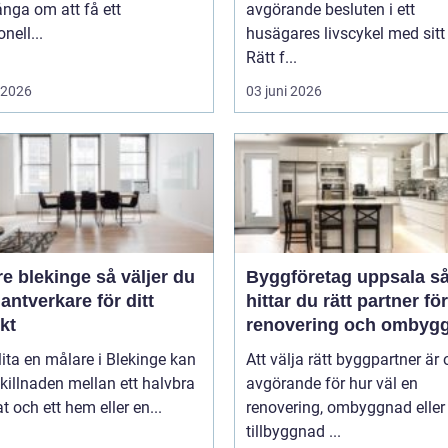
nga om att få ett
avgörande besluten i ett
nell...
husägares livscykel med sitt
Rätt f...
i 2026
03 juni 2026
lekinge så väljer du
Byggföretag uppsala så
hantverkare för ditt
hittar du rätt partner för
kt
renovering och ombyg
lita en målare i Blekinge kan
Att välja rätt byggpartner är 
killnaden mellan ett halvbra
avgörande för hur väl en
at och ett hem eller en...
renovering, ombyggnad eller
tillbyggnad ...