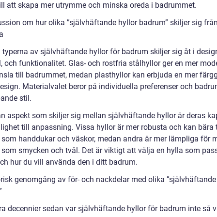
till att skapa mer utrymme och minska oreda i badrummet.
ssion om hur olika ”självhäftande hyllor badrum” skiljer sig frå
a
 typerna av självhäftande hyllor för badrum skiljer sig åt i desig
, och funktionalitet. Glas- och rostfria stålhyllor ger en mer mo
änsla till badrummet, medan plasthyllor kan erbjuda en mer färg
 design. Materialvalet beror på individuella preferenser och bad
ande stil.
n aspekt som skiljer sig mellan självhäftande hyllor är deras ka
ighet till anpassning. Vissa hyllor är mer robusta och kan bära 
 som handdukar och väskor, medan andra är mer lämpliga för 
 som smycken och tvål. Det är viktigt att välja en hylla som pas
ch hur du vill använda den i ditt badrum.
orisk genomgång av för- och nackdelar med olika ”självhäftande 
”
ra decennier sedan var självhäftande hyllor för badrum inte så v