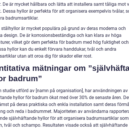
 De är mycket hållbara och lätta att installera samt tåliga mot 
. Dessa hyllor är perfekta för att organisera exempelvis tvålar,
ra badrumsartiklar.
a stålhyllor är mycket populära på grund av deras moderna och
rka design. De är korrosionsbeständiga och kan klara av höga
turer, vilket gör dem perfekta för badrum med hög fuktighet oc
sa hyllor kan du enkelt förvara handdukar, tvål och andra
rtiklar utan att oroa dig för skador eller rost.
titativa mätningar om ”självhäft
lor badrum”
en studie utförd av [namn på organisation], har användningen av
ftande hyllor för badrum ökat med över 30% de senaste åren. De
rämst på deras praktiska och enkla installation samt deras förm
ing och reda i badrummet. Majoriteten av användarna rapporter
nde självhäftande hyllor för att organisera badrumsartiklar som
, tvål och schampo. Resultaten visade också att självhäftande 