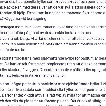
t användes traditionella hyllor som krävde skruvar och permanen
ar. Nackdelen med dessa var att de var svåra att installera och 
ofessionell hjälp. Dessutom kunde de permanenta fixeringarna o
på väggarna vid borttagning.
mstegen inom teknik och materialutveckling har självhäftande h
lltmer populära på grund av deras enkla installation och
rvänlighet. De självhäftande elementen är oftast tillverkade av 
l som kan hålla hyllorna på plats utan att lämna märken eller s
a när de tas bort.
e största fördelarna med självhäftande hyllor för badrum är der
itet. De kan enkelt flyttas och omplaceras utan att orsaka perma
eller skador på väggen. Dessutom kan de ersättas eller uppgrad
an att behöva installera helt nya hyllor.
s dock några potentiella nackdelar med självhäftande hyllor. I vi
e inte är lika stabila som traditionella hyllor som är permanent
. Därför är det viktigt att välja rätt typ av hylla för att matcha di
h den vikt du planerar att förvara på den. Det är också viktigt at