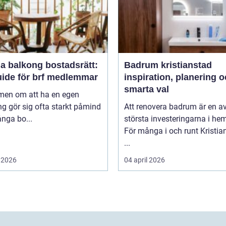
a balkong bostadsrätt:
Badrum kristianstad
uide för brf medlemmar
inspiration, planering 
smarta val
en om att ha en egen
g gör sig ofta starkt påmind
Att renovera badrum är en a
nga bo...
största investeringarna i he
För många i och runt Kristia
...
 2026
04 april 2026