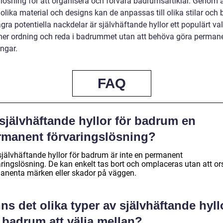
 lösning för att organisera och förvara badrumsartiklar. Genom a
olika material och designs kan de anpassas till olika stilar och 
gra potentiella nackdelar är självhäftande hyllor ett populärt val 
er ordning och reda i badrummet utan att behöva göra perman
ngar.
FAQ
självhäftande hyllor för badrum en
rmanent förvaringslösning?
 självhäftande hyllor för badrum är inte en permanent
aringslösning. De kan enkelt tas bort och omplaceras utan att o
anenta märken eller skador på väggen.
ns det olika typer av självhäftande hyll
 badrum att välja mellan?