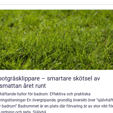
otgräsklippare – smartare skötsel av
smattan året runt
häftande hyllor för badrum: Effektiva och praktiska
ringslösningar En övergripande, grundlig översikt över ”självhä
r badrum” Badrummet är en plats där förvaring är av stor vikt för
 ordning och reda. Självhä...