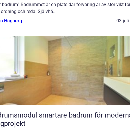
r badrum” Badrummet är en plats där förvaring är av stor vikt för
 ordning och reda. Självhä...
n Hagberg
03 jul
odul smartare badrum för moderna
gprojekt