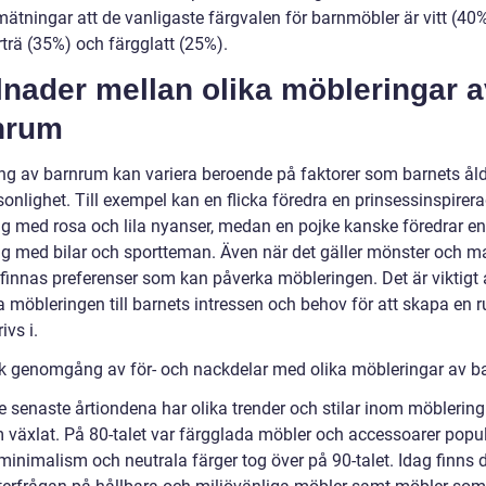
ätningar att de vanligaste färgvalen för barnmöbler är vitt (40%)
trä (35%) och färgglatt (25%).
lnader mellan olika möbleringar 
nrum
ng av barnrum kan variera beroende på faktorer som barnets åld
onlighet. Till exempel kan en flicka föredra en prinsessinspirer
ng med rosa och lila nyanser, medan en pojke kanske föredrar en 
ng med bilar och sportteman. Även när det gäller mönster och ma
 finnas preferenser som kan påverka möbleringen. Det är viktigt 
 möbleringen till barnets intressen och behov för att skapa en
ivs i.
sk genomgång av för- och nackdelar med olika möbleringar av 
e senaste årtiondena har olika trender och stilar inom möblering
 växlat. På 80-talet var färgglada möbler och accessoarer popu
inimalism och neutrala färger tog över på 90-talet. Idag finns 