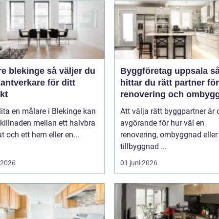
lekinge så väljer du
Byggföretag uppsala så
hantverkare för ditt
hittar du rätt partner för
kt
renovering och ombyg
lita en målare i Blekinge kan
Att välja rätt byggpartner är 
killnaden mellan ett halvbra
avgörande för hur väl en
at och ett hem eller en...
renovering, ombyggnad eller
tillbyggnad ...
i 2026
01 juni 2026