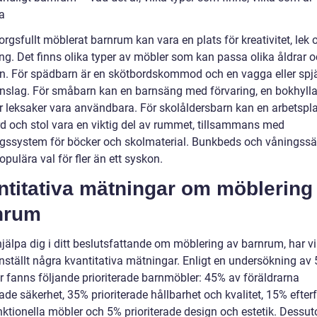
a
rgsfullt möblerat barnrum kan vara en plats för kreativitet, lek 
ing. Det finns olika typer av möbler som kan passa olika åldrar 
en. För spädbarn är en skötbordskommod och en vagga eller spj
 inslag. För småbarn kan en barnsäng med förvaring, en bokhyll
ör leksaker vara användbara. För skolåldersbarn kan en arbetspl
rd och stol vara en viktig del av rummet, tillsammans med
ngssystem för böcker och skolmaterial. Bunkbeds och våningssä
pulära val för fler än ett syskon.
ntitativa mätningar om möblering
nrum
hjälpa dig i ditt beslutsfattande om möblering av barnrum, har vi
tällt några kvantitativa mätningar. Enligt en undersökning av
ar fanns följande prioriterade barnmöbler: 45% av föräldrarna
rade säkerhet, 35% prioriterade hållbarhet och kvalitet, 15% efte
nktionella möbler och 5% prioriterade design och estetik. Dessu