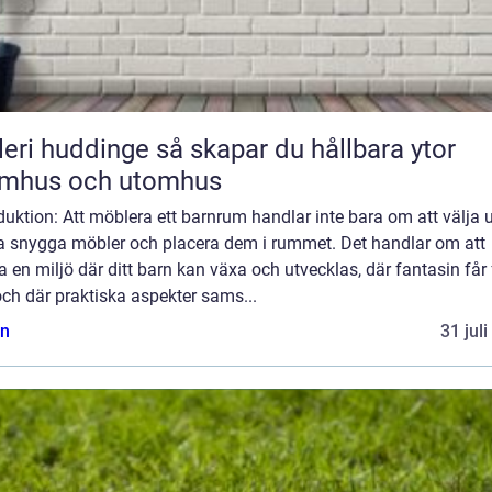
uddinge så skapar du hållbara ytor
omhus och utomhus
duktion: Att möblera ett barnrum handlar inte bara om att välja 
a snygga möbler och placera dem i rummet. Det handlar om att
 en miljö där ditt barn kan växa och utvecklas, där fantasin får 
 och där praktiska aspekter sams...
n
31 jul