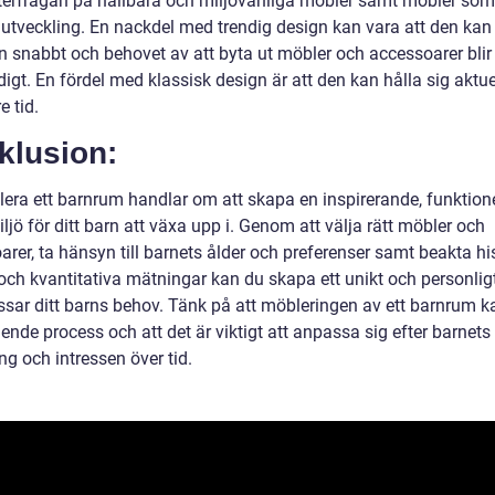
terfrågan på hållbara och miljövänliga möbler samt möbler som
 utveckling. En nackdel med trendig design kan vara att den kan 
 snabbt och behovet av att byta ut möbler och accessoarer blir
gt. En fördel med klassisk design är att den kan hålla sig aktue
e tid.
klusion:
lera ett barnrum handlar om att skapa en inspirerande, funktion
ljö för ditt barn att växa upp i. Genom att välja rätt möbler och
rer, ta hänsyn till barnets ålder och preferenser samt beakta hi
 och kvantitativa mätningar kan du skapa ett unikt och personlig
sar ditt barns behov. Tänk på att möbleringen av ett barnrum k
nde process och att det är viktigt att anpassa sig efter barnets
ng och intressen över tid.