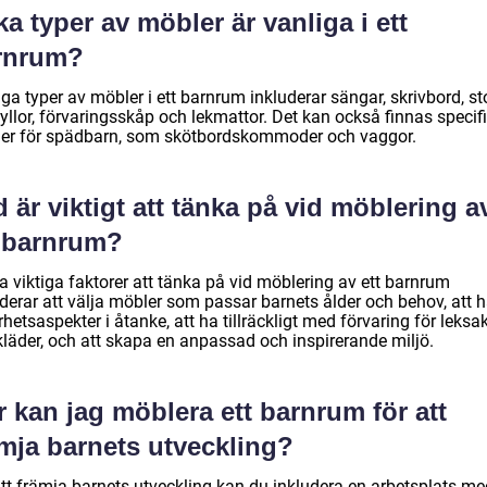
ka typer av möbler är vanliga i ett
rnrum?
ga typer av möbler i ett barnrum inkluderar sängar, skrivbord, sto
yllor, förvaringsskåp och lekmattor. Det kan också finnas specif
er för spädbarn, som skötbordskommoder och vaggor.
 är viktigt att tänka på vid möblering a
t barnrum?
a viktiga faktorer att tänka på vid möblering av ett barnrum
derar att välja möbler som passar barnets ålder och behov, att h
hetsaspekter i åtanke, att ha tillräckligt med förvaring för leksa
kläder, och att skapa en anpassad och inspirerande miljö.
 kan jag möblera ett barnrum för att
ämja barnets utveckling?
att främja barnets utveckling kan du inkludera en arbetsplats me