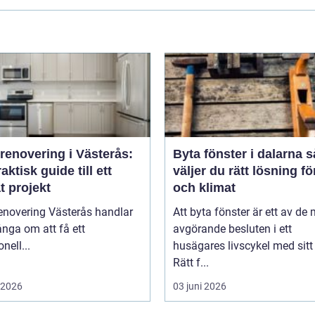
renovering i Västerås:
Byta fönster i dalarna så
aktisk guide till ett
väljer du rätt lösning f
t projekt
och klimat
enovering Västerås handlar
Att byta fönster är ett av de
nga om att få ett
avgörande besluten i ett
nell...
husägares livscykel med sitt
Rätt f...
i 2026
03 juni 2026