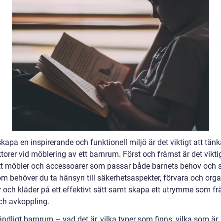
skapa en inspirerande och funktionell miljö är det viktigt att tän
ktorer vid möblering av ett barnrum. Först och främst är det viktig
ätt möbler och accessoarer som passar både barnets behov och 
m behöver du ta hänsyn till säkerhetsaspekter, förvara och orga
r och kläder på ett effektivt sätt samt skapa ett utrymme som fr
h avkoppling.
dligt barnrum – vad det är, vilka typer som finns, vilka som är