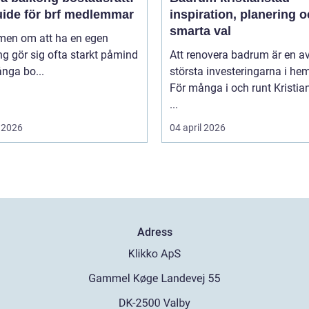
uide för brf medlemmar
inspiration, planering 
smarta val
en om att ha en egen
g gör sig ofta starkt påmind
Att renovera badrum är en a
nga bo...
största investeringarna i he
För många i och runt Kristia
...
 2026
04 april 2026
Adress