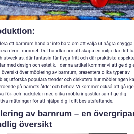
oduktion:
lera ett barnrum handlar inte bara om att välja ut några snygga
cera dem i rummet. Det handlar om att skapa en miljö där ditt b
 utvecklas, där fantasin får flyga fritt och där praktiska aspekte
ar med design och estetik. I denna artikel kommer vi att ge dig 
 översikt över möblering av barnrum, presentera olika typer av
ler, utforska populära trender och diskutera hur möbleringen ka
beroende på barnets ålder och behov. Vi kommer också att gå i
ska för- och nackdelar med olika möbleringsstilar samt ge dig
tiva mätningar för att hjälpa dig i ditt beslutsfattande.
lering av barnrum – en övergripa
dlig översikt