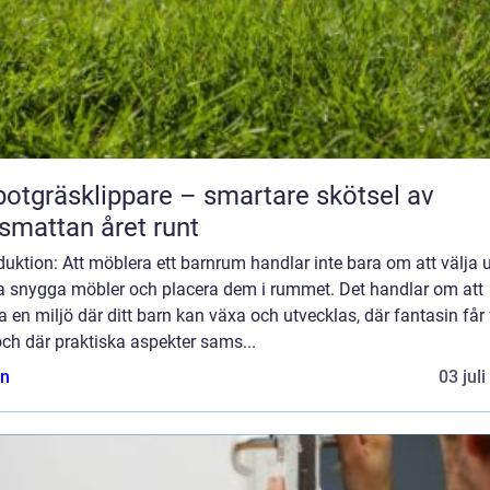
otgräsklippare – smartare skötsel av
smattan året runt
duktion: Att möblera ett barnrum handlar inte bara om att välja 
a snygga möbler och placera dem i rummet. Det handlar om att
 en miljö där ditt barn kan växa och utvecklas, där fantasin får 
 och där praktiska aspekter sams...
n
03 jul