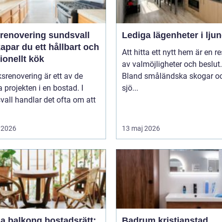
renovering sundsvall
Lediga lägenheter i lju
apar du ett hållbart och
Att hitta ett nytt hem är en re
ionellt kök
av valmöjligheter och beslut.
srenovering är ett av de
Bland småländska skogar o
a projekten i en bostad. I
sjö...
all handlar det ofta om att
 2026
13 maj 2026
a balkong bostadsrätt:
Badrum kristianstad