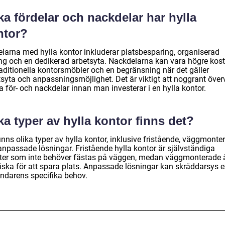
ka fördelar och nackdelar har hylla
ntor?
elarna med hylla kontor inkluderar platsbesparing, organiserad
ing och en dedikerad arbetsyta. Nackdelarna kan vara högre kos
raditionella kontorsmöbler och en begränsning när det gäller
tsyta och anpassningsmöjlighet. Det är viktigt att noggrant öve
 för- och nackdelar innan man investerar i en hylla kontor.
ka typer av hylla kontor finns det?
inns olika typer av hylla kontor, inklusive fristående, väggmonte
anpassade lösningar. Fristående hylla kontor är självständiga
ter som inte behöver fästas på väggen, medan väggmonterade 
liska för att spara plats. Anpassade lösningar kan skräddarsys e
ndarens specifika behov.