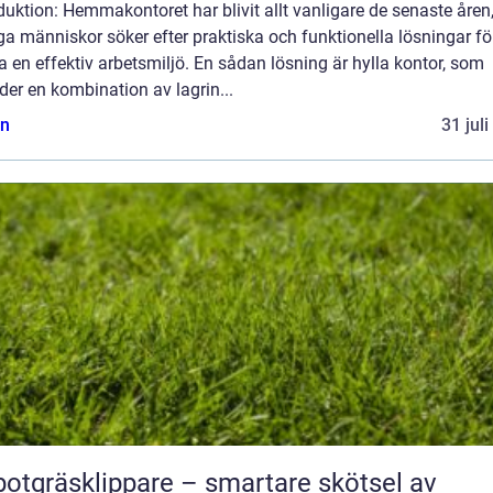
duktion: Hemmakontoret har blivit allt vanligare de senaste åren
 människor söker efter praktiska och funktionella lösningar för
 en effektiv arbetsmiljö. En sådan lösning är hylla kontor, som
der en kombination av lagrin...
n
31 jul
otgräsklippare – smartare skötsel av