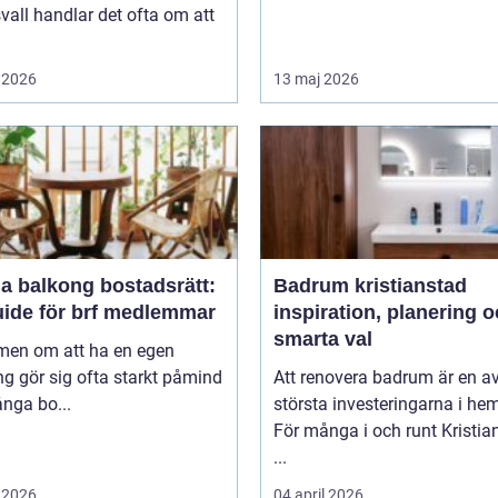
all handlar det ofta om att
 2026
13 maj 2026
a balkong bostadsrätt:
Badrum kristianstad
uide för brf medlemmar
inspiration, planering 
smarta val
en om att ha en egen
g gör sig ofta starkt påmind
Att renovera badrum är en a
nga bo...
största investeringarna i he
För många i och runt Kristia
...
 2026
04 april 2026