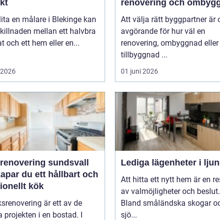
kt
renovering och ombyg
lita en målare i Blekinge kan
Att välja rätt byggpartner är 
killnaden mellan ett halvbra
avgörande för hur väl en
at och ett hem eller en...
renovering, ombyggnad eller
tillbyggnad ...
i 2026
01 juni 2026
renovering sundsvall
Lediga lägenheter i lju
apar du ett hållbart och
Att hitta ett nytt hem är en re
ionellt kök
av valmöjligheter och beslut.
srenovering är ett av de
Bland småländska skogar o
a projekten i en bostad. I
sjö...