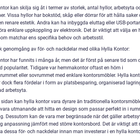
ntor kan skilja sig åt i termer av storlek, antal hyllor, arbetsyta o
er. Vissa hyllor har bokstöd, skåp eller dörrar för att hålla saker
n renare estetik. Andra kan ha inbyggda eluttag eller USB-portar 
ra enklare uppkoppling av elektronik. Det är viktigt att välja en 
som matchar ens specifika behov och arbetsstil.
sk genomgång av för- och nackdelar med olika Hylla Kontor:
ntor har funnits i många år, men det är först på senare tid som 
ad popularitet. Tidigare var hemmakontor oftast en hörn i
rummet eller sovrummet med enklare kontorsmöbler. Hylla kont
 dock flera fördelar i form av platsbesparing, organiserad lagri
ad arbetsyta.
 sidan kan hylla kontor vara dyrare än traditionella kontorsmöbl
 vara utmanande att hitta en design som passar perfekt in i ru
ng. Dessutom kan de vara mer begränsade när det gäller arbetsy
ig anpassning jämfört med större kontorsbord. Det är viktigt att
a dessa för- och nackdelar innan man investerar i en hylla konto