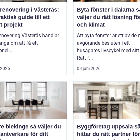
renovering i Västerås:
Byta fönster i dalarna så
aktisk guide till ett
väljer du rätt lösning f
t projekt
och klimat
enovering Västerås handlar
Att byta fönster är ett av de
nga om att få ett
avgörande besluten i ett
nell...
husägares livscykel med sitt
Rätt f...
i 2026
03 juni 2026
lekinge så väljer du
Byggföretag uppsala så
hantverkare för ditt
hittar du rätt partner för