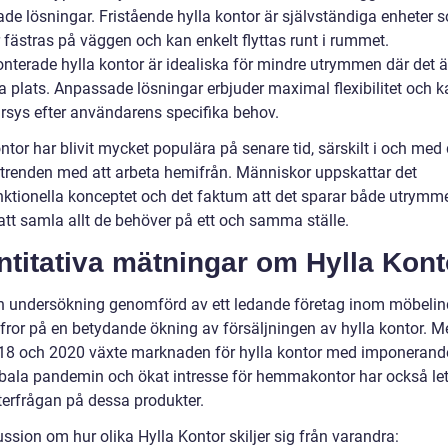
de lösningar. Fristående hylla kontor är självständiga enheter 
 fästras på väggen och kan enkelt flyttas runt i rummet.
terade hylla kontor är idealiska för mindre utrymmen där det är
a plats. Anpassade lösningar erbjuder maximal flexibilitet och k
rsys efter användarens specifika behov.
ntor har blivit mycket populära på senare tid, särskilt i och med
trenden med att arbeta hemifrån. Människor uppskattar det
nktionella konceptet och det faktum att det sparar både utrymme
tt samla allt de behöver på ett och samma ställe.
titativa mätningar om Hylla Kont
en undersökning genomförd av ett ledande företag inom möbelin
ffror på en betydande ökning av försäljningen av hylla kontor. M
18 och 2020 växte marknaden för hylla kontor med imponerand
bala pandemin och ökat intresse för hemmakontor har också lett 
terfrågan på dessa produkter.
ssion om hur olika Hylla Kontor skiljer sig från varandra: