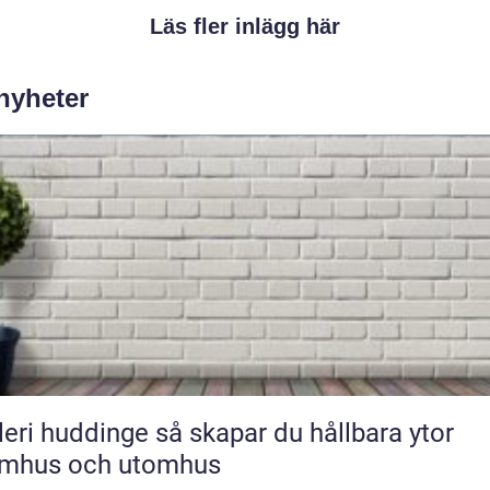
Läs fler inlägg här
 nyheter
uddinge så skapar du hållbara ytor
omhus och utomhus