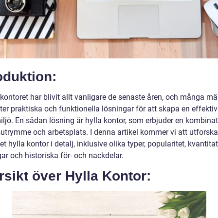
oduktion:
ntoret har blivit allt vanligare de senaste åren, och många mä
ter praktiska och funktionella lösningar för att skapa en effektiv
iljö. En sådan lösning är hylla kontor, som erbjuder en kombina
sutrymme och arbetsplats. I denna artikel kommer vi att utforska
t hylla kontor i detalj, inklusive olika typer, popularitet, kvantita
ar och historiska för- och nackdelar.
sikt över Hylla Kontor: