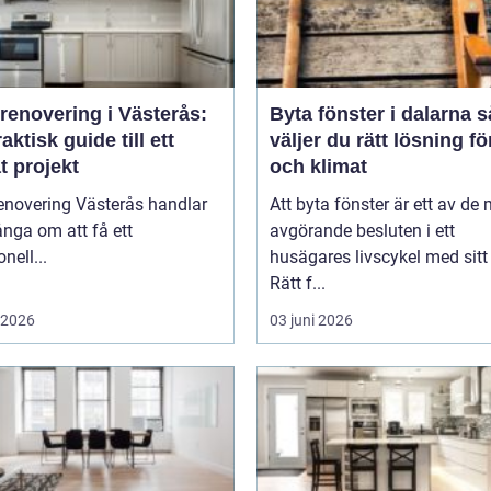
renovering i Västerås:
Byta fönster i dalarna så
aktisk guide till ett
väljer du rätt lösning f
t projekt
och klimat
enovering Västerås handlar
Att byta fönster är ett av de
nga om att få ett
avgörande besluten i ett
nell...
husägares livscykel med sitt
Rätt f...
i 2026
03 juni 2026