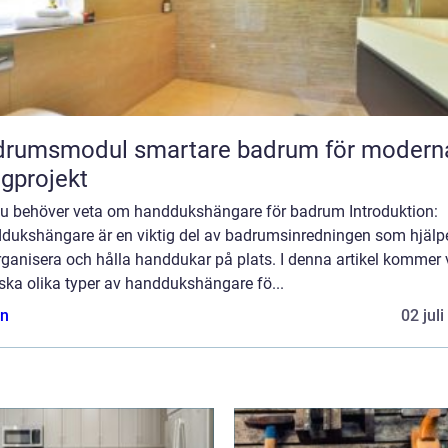
odul smartare badrum för moderna
gprojekt
 du behöver veta om handdukshängare för badrum Introduktion:
dukshängare är en viktig del av badrumsinredningen som hjälper
rganisera och hålla handdukar på plats. I denna artikel kommer 
ska olika typer av handdukshängare fö...
n
02 jul