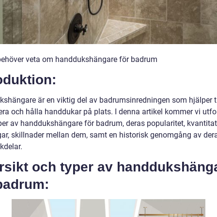
 behöver veta om handdukshängare för badrum
oduktion:
shängare är en viktig del av badrumsinredningen som hjälper til
era och hålla handdukar på plats. I denna artikel kommer vi utf
yper av handdukshängare för badrum, deras popularitet, kvantitat
ar, skillnader mellan dem, samt en historisk genomgång av dera
kdelar.
rsikt och typer av handdukshäng
 badrum: