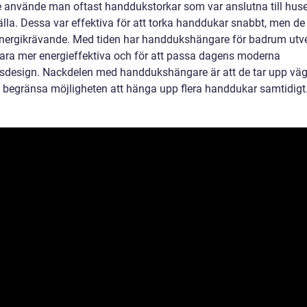
e använde man oftast handdukstorkar som var anslutna till hus
lla. Dessa var effektiva för att torka handdukar snabbt, men de
nergikrävande. Med tiden har handdukshängare för badrum utv
 vara mer energieffektiva och för att passa dagens moderna
design. Nackdelen med handdukshängare är att de tar upp vä
 begränsa möjligheten att hänga upp flera handdukar samtidigt