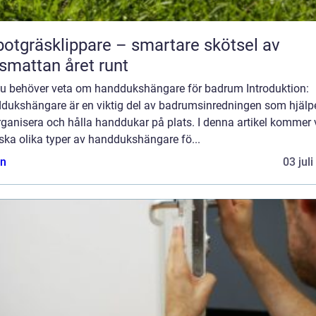
otgräsklippare – smartare skötsel av
smattan året runt
 du behöver veta om handdukshängare för badrum Introduktion:
dukshängare är en viktig del av badrumsinredningen som hjälper
rganisera och hålla handdukar på plats. I denna artikel kommer 
ska olika typer av handdukshängare fö...
n
03 jul