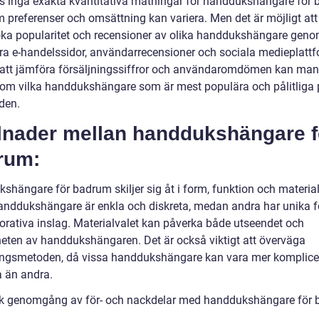
ns inga exakta kvantitativa mätningar för handdukshängare för 
m preferenser och omsättning kan variera. Men det är möjligt att
ka popularitet och recensioner av olika handdukshängare geno
ra e-handelssidor, användarrecensioner och sociala medieplattf
tt jämföra försäljningssiffror och användaromdömen kan man
r om vilka handdukshängare som är mest populära och pålitliga
den.
llnader mellan handdukshängare f
rum:
shängare för badrum skiljer sig åt i form, funktion och material
anddukshängare är enkla och diskreta, medan andra har unika 
orativa inslag. Materialvalet kan påverka både utseendet och
heten av handdukshängaren. Det är också viktigt att överväga
ngsmetoden, då vissa handdukshängare kan vara mer komplice
 än andra.
sk genomgång av för- och nackdelar med handdukshängare för 