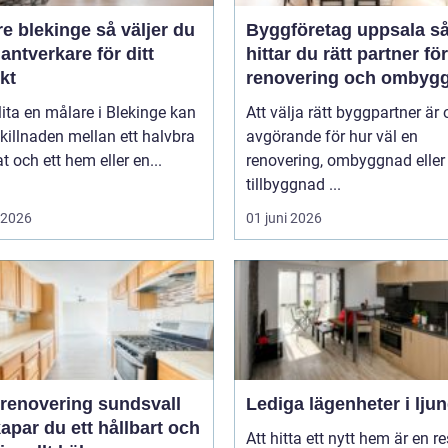
lekinge så väljer du
Byggföretag uppsala så
hantverkare för ditt
hittar du rätt partner för
kt
renovering och ombyg
lita en målare i Blekinge kan
Att välja rätt byggpartner är 
killnaden mellan ett halvbra
avgörande för hur väl en
at och ett hem eller en...
renovering, ombyggnad eller
tillbyggnad ...
i 2026
01 juni 2026
renovering sundsvall
Lediga lägenheter i lju
apar du ett hållbart och
Att hitta ett nytt hem är en re