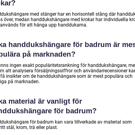
okar?
dukshängare med stänger har en horisontell stång där handdu
s över, medan handdukshängare med krokar har individuella kr
används för att hänga upp handdukarna.
lka handdukshängare för badrum är mes
pulära på marknaden?
finns ingen exakt populäritetsrankning för handdukshängare, m
m att analysera försäljningssiffror och användarrecensioner ka
få insikter om de handdukshängare som är mest populära och
tliga på marknaden.
ka material är vanligt för
nddukshängare för badrum?
dukshängare för badrum kan vara tillverkade av material som
ritt stål, krom, trä eller plast.