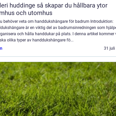
uddinge så skapar du hållbara ytor
omhus och utomhus
 du behöver veta om handdukshängare för badrum Introduktion:
dukshängare är en viktig del av badrumsinredningen som hjälper
rganisera och hålla handdukar på plats. I denna artikel kommer 
ska olika typer av handdukshängare fö...
n
31 jul