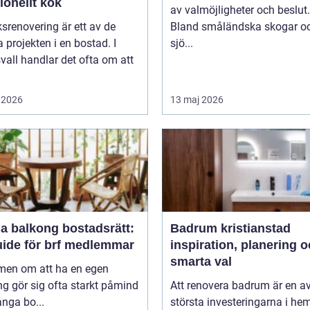
ionellt kök
av valmöjligheter och beslut.
srenovering är ett av de
Bland småländska skogar o
a projekten i en bostad. I
sjö...
all handlar det ofta om att
 2026
13 maj 2026
a balkong bostadsrätt:
Badrum kristianstad
uide för brf medlemmar
inspiration, planering 
smarta val
en om att ha en egen
g gör sig ofta starkt påmind
Att renovera badrum är en a
nga bo...
största investeringarna i he