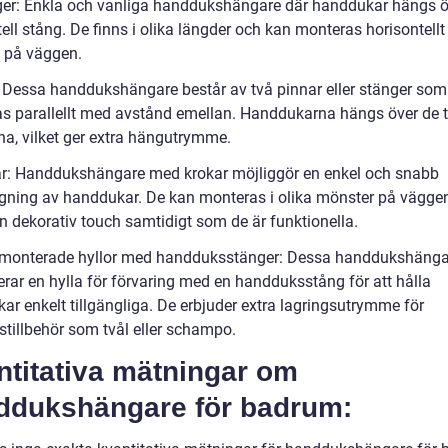
ger: Enkla och vanliga handdukshängare där handdukar hängs ö
ell stång. De finns i olika längder och kan monteras horisontellt 
t på väggen.
: Dessa handdukshängare består av två pinnar eller stänger som
s parallellt med avstånd emellan. Handdukarna hängs över de 
na, vilket ger extra hängutrymme.
ar: Handdukshängare med krokar möjliggör en enkel och snabb
ning av handdukar. De kan monteras i olika mönster på väggen 
n dekorativ touch samtidigt som de är funktionella.
monterade hyllor med handduksstänger: Dessa handdukshänga
rar en hylla för förvaring med en handduksstång för att hålla
ar enkelt tillgängliga. De erbjuder extra lagringsutrymme för
tillbehör som tvål eller schampo.
ntitativa mätningar om
ddukshängare för badrum: