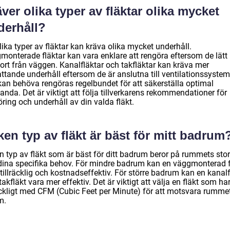
ver olika typer av fläktar olika mycket
derhåll?
lika typer av fläktar kan kräva olika mycket underhåll.
monterade fläktar kan vara enklare att rengöra eftersom de lätt
bort från väggen. Kanalfläktar och takfläktar kan kräva mer
ttande underhåll eftersom de är anslutna till ventilationssystem
kan behöva rengöras regelbundet för att säkerställa optimal
anda. Det är viktigt att följa tillverkarens rekommendationer för
ring och underhåll av din valda fläkt.
ken typ av fläkt är bäst för mitt badrum
n typ av fläkt som är bäst för ditt badrum beror på rummets stor
dina specifika behov. För mindre badrum kan en väggmonterad f
tillräcklig och kostnadseffektiv. För större badrum kan en kanalf
 takfläkt vara mer effektiv. Det är viktigt att välja en fläkt som ha
räckligt med CFM (Cubic Feet per Minute) för att motsvara rumme
m.