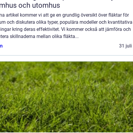
omhus och utomhus
na artikel kommer vi att ge en grundlig översikt över fläktar för
m och diskutera olika typer, populära modeller och kvantitativa
ngar kring deras effektivitet. Vi kommer också att jämföra och
tera skillnaderna mellan olika fläkta...
n
31 jul