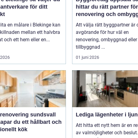
hantverkare för ditt
hittar du rätt partner för
kt
renovering och ombyg
lita en målare i Blekinge kan
Att välja rätt byggpartner är 
killnaden mellan ett halvbra
avgörande för hur väl en
at och ett hem eller en...
renovering, ombyggnad eller
tillbyggnad ...
i 2026
01 juni 2026
renovering sundsvall
Lediga lägenheter i lju
apar du ett hållbart och
Att hitta ett nytt hem är en re
ionellt kök
av valmöjligheter och beslut.