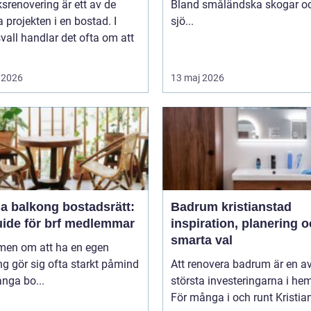
srenovering är ett av de
Bland småländska skogar o
a projekten i en bostad. I
sjö...
all handlar det ofta om att
 2026
13 maj 2026
a balkong bostadsrätt:
Badrum kristianstad
uide för brf medlemmar
inspiration, planering 
smarta val
en om att ha en egen
g gör sig ofta starkt påmind
Att renovera badrum är en a
nga bo...
största investeringarna i he
För många i och runt Kristia