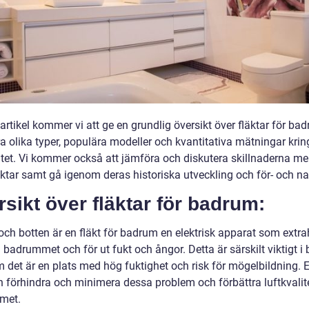
artikel kommer vi att ge en grundlig översikt över fläktar för ba
a olika typer, populära modeller och kvantitativa mätningar krin
vitet. Vi kommer också att jämföra och diskutera skillnaderna me
äktar samt gå igenom deras historiska utveckling och för- och na
sikt över fläktar för badrum:
och botten är en fläkt för badrum en elektrisk apparat som extra
n badrummet och för ut fukt och ångor. Detta är särskilt viktigt 
m det är en plats med hög fuktighet och risk för mögelbildning. 
n förhindra och minimera dessa problem och förbättra luftkvalite
met.