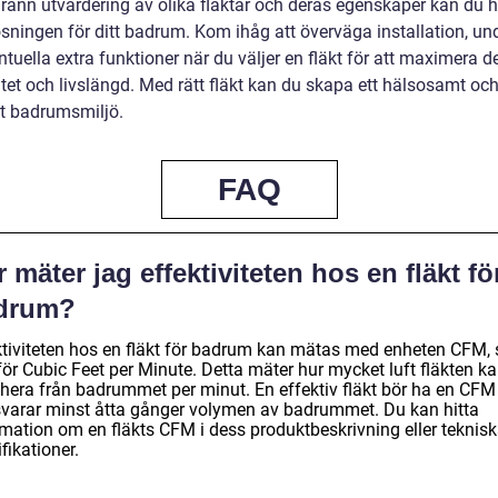
rann utvärdering av olika fläktar och deras egenskaper kan du h
ösningen för ditt badrum. Kom ihåg att överväga installation, un
tuella extra funktioner när du väljer en fläkt för att maximera d
itet och livslängd. Med rätt fläkt kan du skapa ett hälsosamt oc
 badrumsmiljö.
FAQ
 mäter jag effektiviteten hos en fläkt fö
drum?
ktiviteten hos en fläkt för badrum kan mätas med enheten CFM,
för Cubic Feet per Minute. Detta mäter hur mycket luft fläkten k
ahera från badrummet per minut. En effektiv fläkt bör ha en CF
varar minst åtta gånger volymen av badrummet. Du kan hitta
rmation om en fläkts CFM i dess produktbeskrivning eller teknis
fikationer.