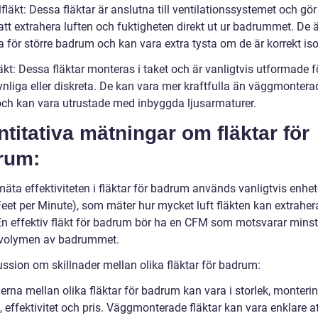
fläkt: Dessa fläktar är anslutna till ventilationssystemet och gör
att extrahera luften och fuktigheten direkt ut ur badrummet. De 
a för större badrum och kan vara extra tysta om de är korrekt iso
äkt: Dessa fläktar monteras i taket och är vanligtvis utformade fö
ynliga eller diskreta. De kan vara mer kraftfulla än väggmontera
 och kan vara utrustade med inbyggda ljusarmaturer.
titativa mätningar om fläktar för
rum:
 mäta effektiviteten i fläktar för badrum används vanligtvis enh
Feet per Minute), som mäter hur mycket luft fläkten kan extraher
En effektiv fläkt för badrum bör ha en CFM som motsvarar minst
volymen av badrummet.
ussion om skillnader mellan olika fläktar för badrum:
erna mellan olika fläktar för badrum kan vara i storlek, monterin
, effektivitet och pris. Väggmonterade fläktar kan vara enklare a