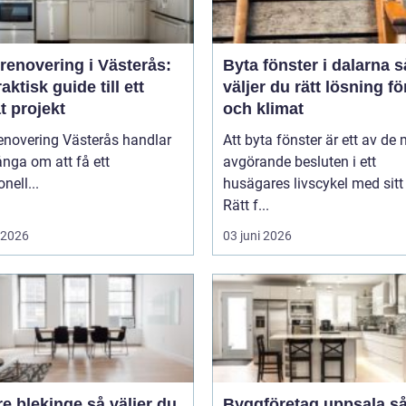
renovering i Västerås:
Byta fönster i dalarna så
aktisk guide till ett
väljer du rätt lösning f
t projekt
och klimat
enovering Västerås handlar
Att byta fönster är ett av de
nga om att få ett
avgörande besluten i ett
nell...
husägares livscykel med sitt
Rätt f...
i 2026
03 juni 2026
lekinge så väljer du
Byggföretag uppsala så