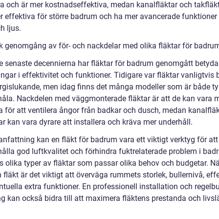
era och är mer kostnadseffektiva, medan kanalfläktar och takfläk
r effektiva för större badrum och ha mer avancerade funktione
h ljus.
sk genomgång av för- och nackdelar med olika fläktar för badru
e senaste decennierna har fläktar för badrum genomgått betyd
ingar i effektivitet och funktioner. Tidigare var fläktar vanligtvis 
rgislukande, men idag finns det många modeller som är både ty
nåla. Nackdelen med väggmonterade fläktar är att de kan vara 
va för att ventilera ångor från badkar och dusch, medan kanalflä
ar kan vara dyrare att installera och kräva mer underhåll.
fattning kan en fläkt för badrum vara ett viktigt verktyg för att
hålla god luftkvalitet och förhindra fuktrelaterade problem i ba
ns olika typer av fläktar som passar olika behov och budgetar. N
n fläkt är det viktigt att överväga rummets storlek, bullernivå, effe
tuella extra funktioner. En professionell installation och regel
g kan också bidra till att maximera fläktens prestanda och livsl