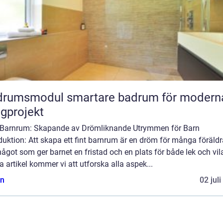
odul smartare badrum för moderna
gprojekt
 Barnrum: Skapande av Drömliknande Utrymmen för Barn
duktion: Att skapa ett fint barnrum är en dröm för många föräldr
ågot som ger barnet en fristad och en plats för både lek och vila
 artikel kommer vi att utforska alla aspek...
n
02 jul