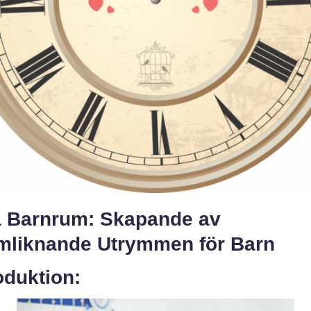
a Barnrum: Skapande av
mliknande Utrymmen för Barn
oduktion: