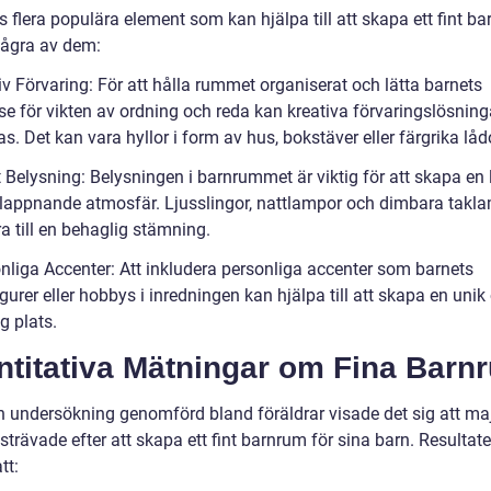
s flera populära element som kan hjälpa till att skapa ett fint b
några av dem:
iv Förvaring: För att hålla rummet organiserat och lätta barnets
se för vikten av ordning och reda kan kreativa förvaringslösning
. Det kan vara hyllor i form av hus, bokstäver eller färgrika låd
t Belysning: Belysningen i barnrummet är viktig för att skapa en
lappnande atmosfär. Ljusslingor, nattlampor och dimbara takl
a till en behaglig stämning.
onliga Accenter: Att inkludera personliga accenter som barnets
igurer eller hobbys i inredningen kan hjälpa till att skapa en unik
g plats.
ntitativa Mätningar om Fina Barn
en undersökning genomförd bland föräldrar visade det sig att maj
trävade efter att skapa ett fint barnrum för sina barn. Resultat
tt: