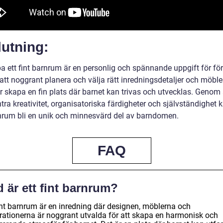
utning:
a ett fint barnrum är en personlig och spännande uppgift för för
tt noggrant planera och välja rätt inredningsdetaljer och möble
r skapa en fin plats där barnet kan trivas och utvecklas. Genom 
a kreativitet, organisatoriska färdigheter och självständighet k
rnrum bli en unik och minnesvärd del av barndomen.
FAQ
 är ett fint barnrum?
fint barnrum är en inredning där designen, möblerna och
rationerna är noggrant utvalda för att skapa en harmonisk och