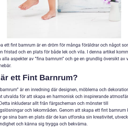
pa ett fint barnrum är en dröm för många föräldrar och något so
n fristad och en plats för både lek och vila. I denna artikel komm
 alla aspekter av ”fina barnrum” och ge en grundlig översikt av 
nebär.
är ett Fint Barnrum?
nt barnrum” är en inredning där designen, möblerna och dekoratio
t utvalda för att skapa en harmonisk och inspirerande atmosfär
Detta inkluderar allt från färgscheman och mönster till
ngslösningar och lekområden. Genom att skapa ett fint barnrum
r ge sina barn en plats där de kan utforska sin kreativitet, utveck
ändighet och känna sig trygga och bekväma.