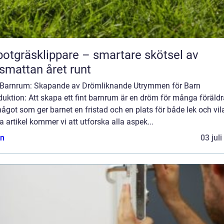
otgräsklippare – smartare skötsel av
smattan året runt
 Barnrum: Skapande av Drömliknande Utrymmen för Barn
duktion: Att skapa ett fint barnrum är en dröm för många föräldr
ågot som ger barnet en fristad och en plats för både lek och vila
 artikel kommer vi att utforska alla aspek...
n
03 jul