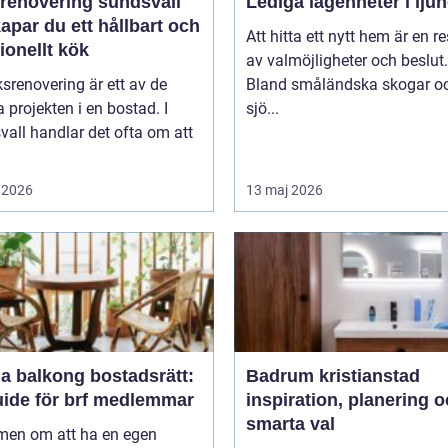
renovering sundsvall
Lediga lägenheter i lju
apar du ett hållbart och
Att hitta ett nytt hem är en re
ionellt kök
av valmöjligheter och beslut.
srenovering är ett av de
Bland småländska skogar o
a projekten i en bostad. I
sjö...
all handlar det ofta om att
 2026
13 maj 2026
a balkong bostadsrätt:
Badrum kristianstad
uide för brf medlemmar
inspiration, planering 
smarta val
en om att ha en egen