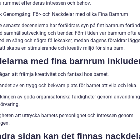
 rummet efter deras intressen och behov.
sk Genomgång: För- och Nackdelar med olika Fina Barnrum
e senaste decennierna har föräldrars syn på fint barnrum förändr
d samhällsutveckling och trender. Förr i tiden var barnrum ofta 
ed en säng och några få leksaker, medan dagens föräldrar lägge
 att skapa en stimulerande och kreativ miljö för sina barn.
elarna med fina barnrum inkluder
gan att främja kreativitet och fantasi hos barnet.
ndet av en trygg och bekväm plats för barnet att vila och leka.
cklingen av goda organisatoriska färdigheter genom användning
förvaring.
igheten att uttrycka barnets personlighet och intressen genom
ngen.
dra sidan kan det finnas nackdel