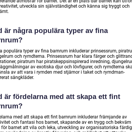
rerande atmosfär för barnet. Det är en plats där barnet kan utfo
reativitet, utveckla sin självständighet och känna sig tryggt och
ämt.
 är några populära typer av fina
rnrum?
a populära typer av fina barnrum inkluderar prinsessrum, piratr
gelrum och rymdtema. Prinsessrum har klara färger och glittran
rationer, piratrum har piratskeppsinspirerad inredning, djungelr
väggmålningar av exotiska djur och lövfigurer, och rymdtema sk
änsla av att vara i rymden med stjärnor i taket och rymdman-
rerat sängkläder.
 är fördelarna med att skapa ett fint
rnrum?
elarna med att skapa ett fint barnrum inkluderar främjande av
tivitet och fantasi hos barnet, skapande av en trygg och bekväm
 för barnet att vila och leka, utveckling av organisatoriska färdi