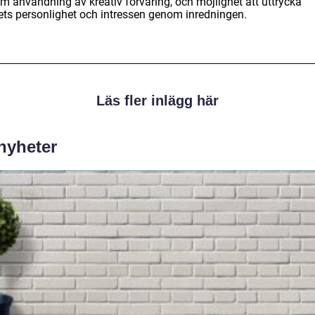
m användning av kreativ förvaring, och möjlighet att uttrycka
ets personlighet och intressen genom inredningen.
Läs fler inlägg här
 nyheter