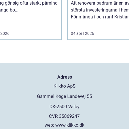
g gör sig ofta starkt påmind
Att renovera badrum är en a
nga bo...
största investeringarna i he
För många i och runt Kristia
...
 2026
04 april 2026
Adress
web:
www.klikko.dk