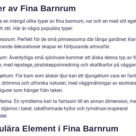
er av Fina Barnrum
ns en mängd olika typer av fina barnrum, var och en med sitt ege
 stil. Här är några populära typer:
essrum: Perfekt för de små prinsessorna där långa gardiner, klar
ttrande dekorationer skapar en förtjusande atmosfär.
trum: Äventyrliga små sjörövare kommer att älska denna typ av f
, med repstege, piratskeppsinredning och skattkartor på väggar
gelrum: För barn som älskar djur kan ett djungelrum vara en fant
tt drömma och utforska naturen, med väggmålningar av exotiska
figurer som hänger från taken.
tema: En rymdtema kan ta fantasin till en annan dimension, m
 stjärnor i taket, raketformade hyllor och rymdman-inspirerat
der.
ulära Element i Fina Barnrum