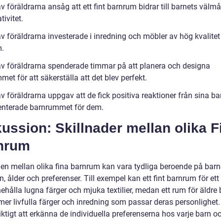
 föräldrarna ansåg att ett fint barnrum bidrar till barnets välm
tivitet.
 föräldrarna investerade i inredning och möbler av hög kvalitet 
.
v föräldrarna spenderade timmar på att planera och designa
et för att säkerställa att det blev perfekt.
 föräldrarna uppgav att de fick positiva reaktioner från sina ba
enterade barnrummet för dem.
ussion: Skillnader mellan olika F
nrum
den mellan olika fina barnrum kan vara tydliga beroende på barn
n, ålder och preferenser. Till exempel kan ett fint barnrum för ett
ehålla lugna färger och mjuka textilier, medan ett rum för äldre
mer livfulla färger och inredning som passar deras personlighet.
ktigt att erkänna de individuella preferenserna hos varje barn o