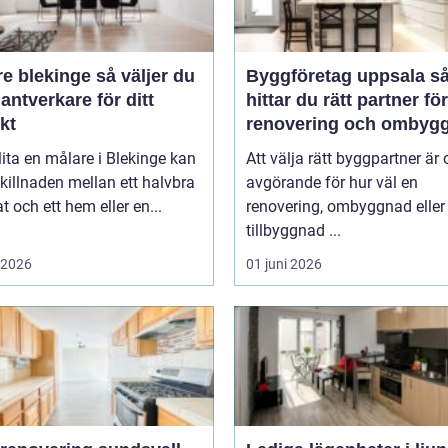
lekinge så väljer du
Byggföretag uppsala så
hantverkare för ditt
hittar du rätt partner för
kt
renovering och ombyg
lita en målare i Blekinge kan
Att välja rätt byggpartner är 
killnaden mellan ett halvbra
avgörande för hur väl en
at och ett hem eller en...
renovering, ombyggnad eller
tillbyggnad ...
i 2026
01 juni 2026