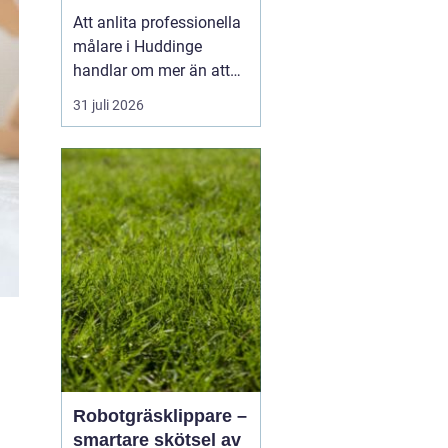
utomhus
Att anlita professionella
målare i Huddinge
handlar om mer än att
bara få nya kulörer på
31 juli 2026
väggarna. Ett
genomtänkt
måleriarbete skyddar
huset, höjer värdet på
bostaden och skapar en
vardagsmiljö som håller
länge. Med rätt
kompetens, bra
underarbete oc...
Robotgräsklippare –
smartare skötsel av