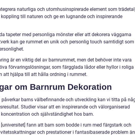
integrera naturliga och utomhusinspirerade element som trädetalj
koppling till naturen och ge en lugnande och inspirerande
da tapeter med personliga mönster eller att dekorera väggarna
stverk kan ge rummet en unik och personlig touch samtidigt som
ersonlighet.
aring är en viktig del av barnrummet, men det behöver inte vara
tiva förvaringslösningar, som färgglada lådor eller hyllor i roliga
n att hjälpa till att hålla ordning i rummet.
ngar om Barnrum Dekoration
 påverkar barns välbefinnande och utveckling kan vi titta på nå
resultat. Studier visar att en inspirerande och välorganiserad
, koncentration och självständighet hos barn.
 [universitet] fann att barn som bodde i rum med färgstark och
ivitetsskattningar och prestationer i fantasibaserade problem än