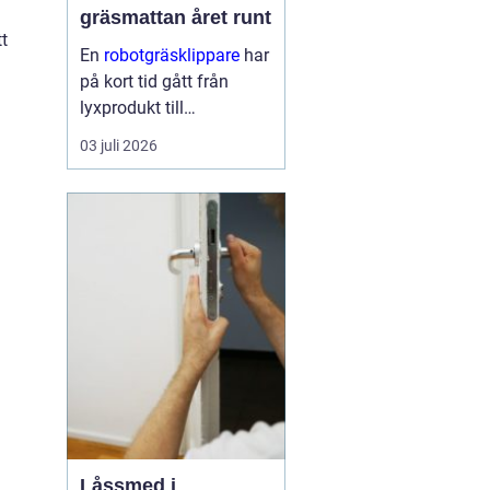
gräsmattan året runt
t
En
robotgräsklippare
har
på kort tid gått från
lyxprodukt till
vardagsverktyg i många
03 juli 2026
svenska trädgårdar. Den
frigör tid, ger en jämnare
...
Låssmed i