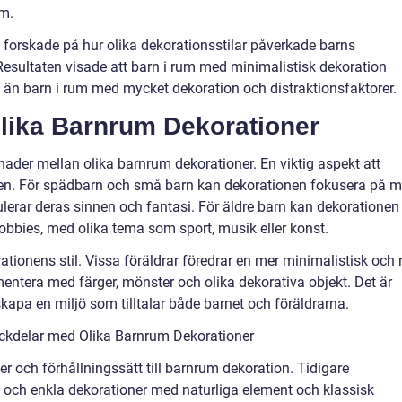
um.
] forskade på hur olika dekorationsstilar påverkade barns
sultaten visade att barn i rum med minimalistisk dekoration
än barn i rum med mycket dekoration och distraktionsfaktorer.
Olika Barnrum Dekorationer
nader mellan olika barnrum dekorationer. En viktig aspekt att
ssen. För spädbarn och små barn kan dekorationen fokusera på m
lerar deras sinnen och fantasi. För äldre barn kan dekorationen
obbies, med olika tema som sport, musik eller konst.
rationens stil. Vissa föräldrar föredrar en mer minimalistisk och 
mentera med färger, mönster och olika dekorativa objekt. Det är
 skapa en miljö som tilltalar både barnet och föräldrarna.
ckdelar med Olika Barnrum Dekorationer
er och förhållningssätt till barnrum dekoration. Tidigare
a och enkla dekorationer med naturliga element och klassisk