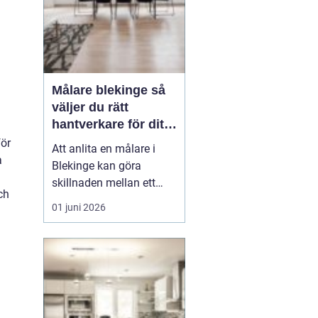
Målare blekinge så
väljer du rätt
hantverkare för ditt
projekt
för
Att anlita en målare i
a
Blekinge kan göra
skillnaden mellan ett
ch
halvbra resultat och ett
01 juni 2026
hem eller en lokal som
känns genomtänkt,
trivsam och hållbar över
tid. En skicklig målare
hjälper inte bara till med
själva målningen, utan