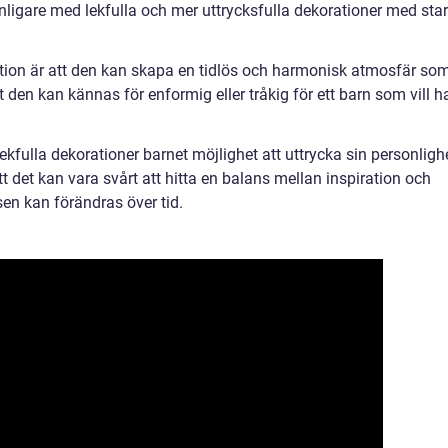
vanligare med lekfulla och mer uttrycksfulla dekorationer med sta
ation är att den kan skapa en tidlös och harmonisk atmosfär so
t den kan kännas för enformig eller tråkig för ett barn som vill h
fulla dekorationer barnet möjlighet att uttrycka sin personligh
t det kan vara svårt att hitta en balans mellan inspiration och
sen kan förändras över tid.