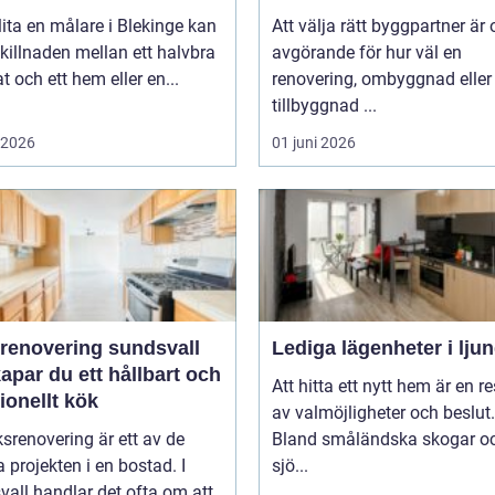
lita en målare i Blekinge kan
Att välja rätt byggpartner är 
killnaden mellan ett halvbra
avgörande för hur väl en
at och ett hem eller en...
renovering, ombyggnad eller
tillbyggnad ...
i 2026
01 juni 2026
renovering sundsvall
Lediga lägenheter i lju
apar du ett hållbart och
Att hitta ett nytt hem är en re
ionellt kök
av valmöjligheter och beslut.
srenovering är ett av de
Bland småländska skogar o
a projekten i en bostad. I
sjö...
all handlar det ofta om att