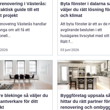
renovering i Västerås:
Byta fönster i dalarna så
aktisk guide till ett
väljer du rätt lösning f
t projekt
och klimat
enovering Västerås handlar
Att byta fönster är ett av de
nga om att få ett
avgörande besluten i ett
nell...
husägares livscykel med sitt
Rätt f...
i 2026
03 juni 2026
lekinge så väljer du
Byggföretag uppsala så
hantverkare för ditt
hittar du rätt partner för
kt
renovering och ombyg