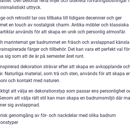
alitet. Den betonar rena linjer och diskreta förvaringslösningar f
inimalistiskt uttryck.
ge och retrostil tar oss tillbaka till tidigare decennier och ger
et en touch av nostalgisk charm. Antika möbler och klassiska
artiklar används för att skapa en unik och personlig atmosfär.
ch marintemat ger badrummet en fräsch och avslappnad känsl
sinspirerade färger och tillbehör. Det kan vara ett perfekt val f
na sig som att de är på semester året runt.
inspirerad dekoration strävar efter att skapa en avkopplande oc
r. Naturliga material, som trä och sten, används för att skapa e
oni och kontakt med naturen.
iktigt att välja en dekorationstyp som passar ens personlighet o
Genom att välja rätt stil kan man skapa en badrumsmiljö där ma
ner sig avslappnad.
orisk genomgång av för- och nackdelar med olika badrum
ionstyper