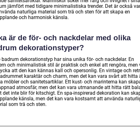
de sanitetsartiklar. Människor söker mer färg och livlighet i sina
um jämfört med tidigare minimalistiska trender. Det är också van
använda naturliga material som trä och sten för att skapa en
pplande och harmonisk känsla.
ka är de för- och nackdelar med olika
drum dekorationstyper?
e badrum dekorationstyp har sina unika för- och nackdelar. En
n och minimalistisk stil är praktisk och enkel att rengöra, men 
ycka att den kan kännas kall och opersonlig. En vintage och retr
badrummet karaktär och charm, men det kan vara svårt att hitta 
ka möbler och sanitetsartiklar. Ett kust- och marintema kan skap
appnad atmosfär, men det kan vara utmanande att hitta rätt bal
t det inte blir för kitschigt. En spa-inspirerad dekoration kan sk
pplande känsla, men det kan vara kostsamt att använda naturli
rial som trä och sten.