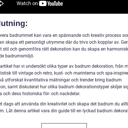
utning:
orera badrummet kan vara en spännande och kreativ process s
kan skapa ett personligt utrymme där du trivs och kopplar av. Ge
ätt stil och genomföra rätt dekoration kan du skapa en harmonis
ande badrumsmiljö.
artikel har vi undersökt olika typer av badrum dekoration, från 
stisk till vintage och retro, kust- och marintema och spa-inspirer
så utforskat kvantitativa mätningar och trender kring badrum
on, samt diskuterat hur olika badrum dekorationstyper skiljer si
a och dess historiska för- och nackdelar.
et dags att använda din kreativitet och skapa det badrum du allt
m. Låt denna artikel vara din guide till en lyckad badrum dekora