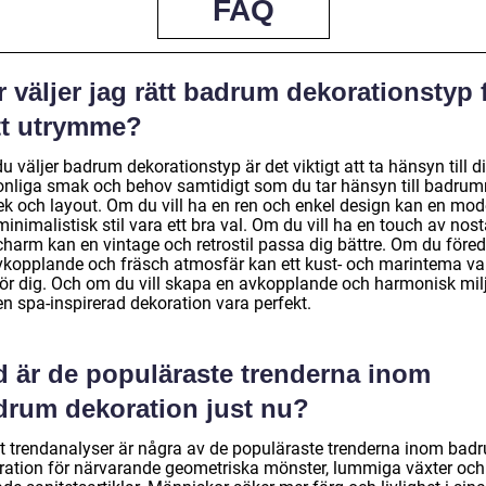
FAQ
 väljer jag rätt badrum dekorationstyp 
tt utrymme?
u väljer badrum dekorationstyp är det viktigt att ta hänsyn till d
onliga smak och behov samtidigt som du tar hänsyn till badru
lek och layout. Om du vill ha en ren och enkel design kan en mod
inimalistisk stil vara ett bra val. Om du vill ha en touch av nost
charm kan en vintage och retrostil passa dig bättre. Om du föred
vkopplande och fräsch atmosfär kan ett kust- och marintema va
 för dig. Och om du vill skapa en avkopplande och harmonisk mil
n spa-inspirerad dekoration vara perfekt.
d är de populäraste trenderna inom
drum dekoration just nu?
gt trendanalyser är några av de populäraste trenderna inom bad
ration för närvarande geometriska mönster, lummiga växter och