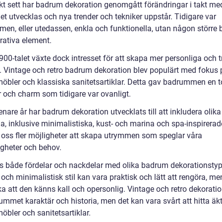
skt sett har badrum dekoration genomgått förändringar i takt med
et utvecklas och nya trender och tekniker uppstår. Tidigare var
en, eller utedassen, enkla och funktionella, utan någon större 
rativa element.
00-talet växte dock intresset för att skapa mer personliga och t
 Vintage och retro badrum dekoration blev populärt med fokus 
möbler och klassiska sanitetsartiklar. Detta gav badrummen en 
r och charm som tidigare var ovanligt.
nare år har badrum dekoration utvecklats till att inkludera olika 
a, inklusive minimalistiska, kust- och marina och spa-inspirerad
t oss fler möjligheter att skapa utrymmen som speglar våra
igheter och behov.
ns både fördelar och nackdelar med olika badrum dekorationstyp
ch minimalistisk stil kan vara praktisk och lätt att rengöra, me
ka att den känns kall och opersonlig. Vintage och retro dekorati
ummet karaktär och historia, men det kan vara svårt att hitta äk
öbler och sanitetsartiklar.