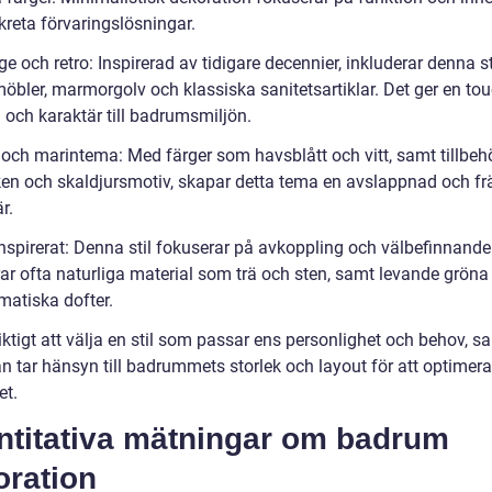
kreta förvaringslösningar.
ge och retro: Inspirerad av tidigare decennier, inkluderar denna st
möbler, marmorgolv och klassiska sanitetsartiklar. Det ger en to
 och karaktär till badrumsmiljön.
- och marintema: Med färger som havsblått och vitt, samt tillbe
en och skaldjursmotiv, skapar detta tema en avslappnad och fr
r.
inspirerat: Denna stil fokuserar på avkoppling och välbefinnande
rar ofta naturliga material som trä och sten, samt levande gröna
matiska dofter.
iktigt att välja en stil som passar ens personlighet och behov, s
 tar hänsyn till badrummets storlek och layout för att optimera
t.
ntitativa mätningar om badrum
oration