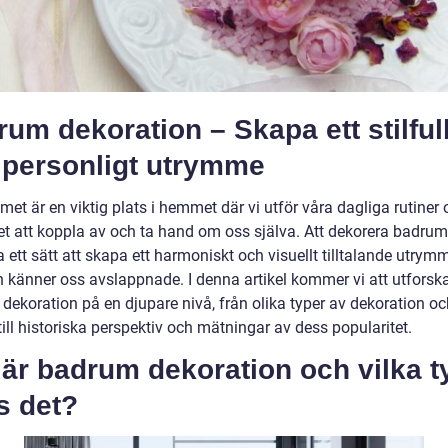
um dekoration – Skapa ett stilfull
 personligt utrymme
t är en viktig plats i hemmet där vi utför våra dagliga rutiner 
et att koppla av och ta hand om oss själva. Att dekorera badru
 ett sätt att skapa ett harmoniskt och visuellt tilltalande utrymm
ch känner oss avslappnade. I denna artikel kommer vi att utforsk
dekoration på en djupare nivå, från olika typer av dekoration oc
till historiska perspektiv och mätningar av dess popularitet.
är badrum dekoration och vilka t
s det?