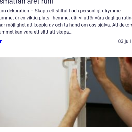
smattan året runt
m dekoration – Skapa ett stilfullt och personligt utrymme
mmet är en viktig plats i hemmet där vi utför våra dagliga rutin
ar möjlighet att koppla av och ta hand om oss själva. Att dekor
mmet kan vara ett sätt att skapa...
n
03 jul