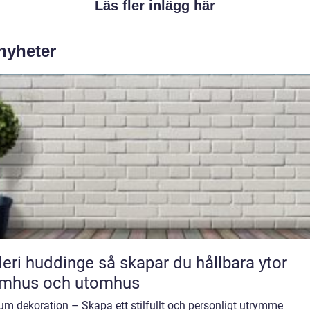
Läs fler inlägg här
 nyheter
uddinge så skapar du hållbara ytor
omhus och utomhus
m dekoration – Skapa ett stilfullt och personligt utrymme