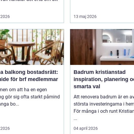
 2026
13 maj 2026
a balkong bostadsrätt:
Badrum kristianstad
uide för brf medlemmar
inspiration, planering 
smarta val
en om att ha en egen
g gör sig ofta starkt påmind
Att renovera badrum är en a
nga bo...
största investeringarna i he
För många i och runt Kristia
...
 2026
04 april 2026