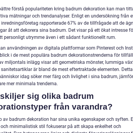
bättre förstå populariteten kring badrum dekoration kan man titt
ativa mätningar och trendanalyser. Enligt en undersökning från e
 inredningsföretag rapporterade 67% av de tillfrågade att de ägn
ar åt att dekorera sina badrum. Det visar på ett ökat intresse fö
t personligt utrymme även i ett sådant funktionellt rum.
kan användningen av digitala plattformar som Pinterest och In
blick i de mest populära badrum dekorationstrenderna för tillfäll
av miljontals inlägg visar att geometriska mönster, lummiga väx
sanitetsartiklar är bland de mest eftertraktade elementen. Detta
människor idag söker mer färg och livlighet i sina badrum, jämfö
gare mer minimala trenderna.
skiljer sig olika badrum
orationstyper från varandra?
yp av badrum dekoration har sina unika egenskaper och syften. 
och minimalistisk stil fokuserar på att skapa enkelhet och