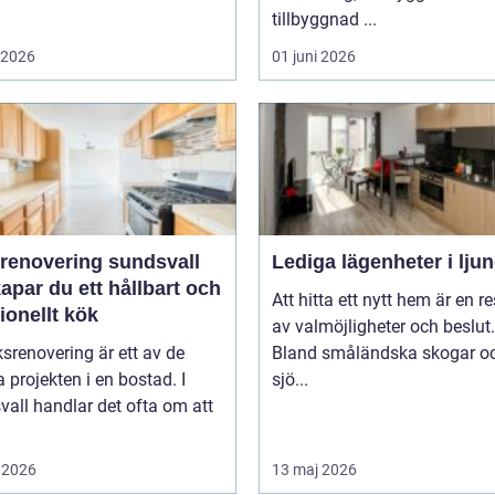
tillbyggnad ...
i 2026
01 juni 2026
renovering sundsvall
Lediga lägenheter i lju
apar du ett hållbart och
Att hitta ett nytt hem är en re
ionellt kök
av valmöjligheter och beslut.
srenovering är ett av de
Bland småländska skogar o
a projekten i en bostad. I
sjö...
all handlar det ofta om att
 2026
13 maj 2026