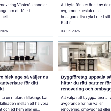
enovering Västerås handlar
Att byta fönster är ett av de
nga om att få ett
avgörande besluten i ett
nell...
husägares livscykel med sitt
Rätt f...
i 2026
03 juni 2026
lekinge så väljer du
Byggföretag uppsala så
hantverkare för ditt
hittar du rätt partner för
kt
renovering och ombyg
lita en målare i Blekinge kan
Att välja rätt byggpartner är 
killnaden mellan ett halvbra
avgörande för hur väl en
at och ett hem eller en...
renovering, ombyggnad eller