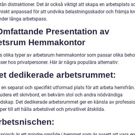
från distraktioner. Det är också viktigt att skapa en arbetsplats 
iskt anpassad för att undvika belastningsskador och främja k
nder långa arbetspass.
Omfattande Presentation av
etsrum Hemmakontor
ns olika typer av arbetsrum hemmakontor som passar olika beh
ser hos privatpersoner. Här är några populära alternativ:
Det dedikerade arbetsrummet:
 en separat och specifikt utformad plats för att arbeta hemifrån
ludera ett skrivbord, en bekväm stol och andra nödvändiga
edskap. Det dedikerade arbetsrummet ger en känsla av professi
per till att hålla arbetslivet och privatlivet åtskilda.
rbetsnischen:
tsnisch är ett mindre område i hemmet som är avsett att vara en