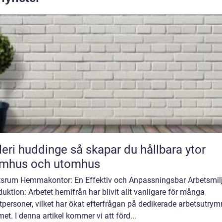
uddinge så skapar du hållbara ytor
omhus och utomhus
tsrum Hemmakontor: En Effektiv och Anpassningsbar Arbetsmil
duktion: Arbetet hemifrån har blivit allt vanligare för många
tpersoner, vilket har ökat efterfrågan på dedikerade arbetsutry
t. I denna artikel kommer vi att förd...