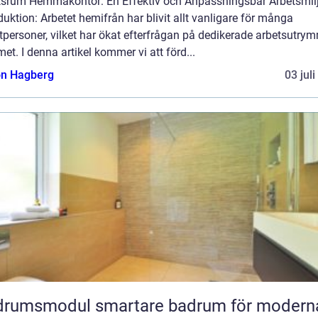
tsrum Hemmakontor: En Effektiv och Anpassningsbar Arbetsmil
duktion: Arbetet hemifrån har blivit allt vanligare för många
tpersoner, vilket har ökat efterfrågan på dedikerade arbetsutry
t. I denna artikel kommer vi att förd...
n Hagberg
03 jul
odul smartare badrum för moderna