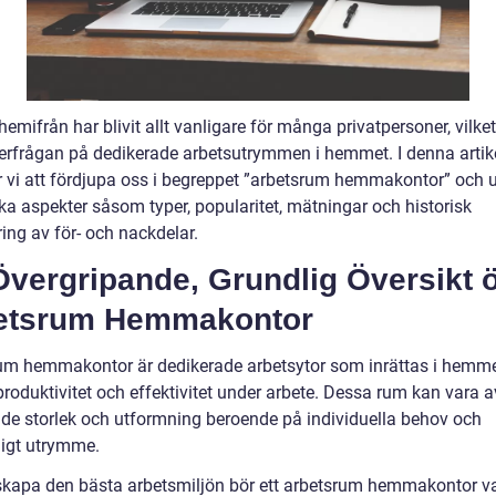
hemifrån har blivit allt vanligare för många privatpersoner, vilke
terfrågan på dedikerade arbetsutrymmen i hemmet. I denna artik
vi att fördjupa oss i begreppet ”arbetsrum hemmakontor” och 
ka aspekter såsom typer, popularitet, mätningar och historisk
ing av för- och nackdelar.
Övergripande, Grundlig Översikt 
etsrum Hemmakontor
um hemmakontor är dedikerade arbetsytor som inrättas i hemmet
roduktivitet och effektivitet under arbete. Dessa rum kan vara a
nde storlek och utformning beroende på individuella behov och
ligt utrymme.
 skapa den bästa arbetsmiljön bör ett arbetsrum hemmakontor va