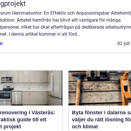
gprojekt
tsrum Hemmakontor: En Effektiv och Anpassningsbar Arbetsmil
duktion: Arbetet hemifrån har blivit allt vanligare för många
tpersoner, vilket har ökat efterfrågan på dedikerade arbetsutry
t. I denna artikel kommer vi att förd...
n
02 jul
renovering i Västerås:
Byta fönster i dalarna så
aktisk guide till ett
väljer du rätt lösning f
t projekt
och klimat