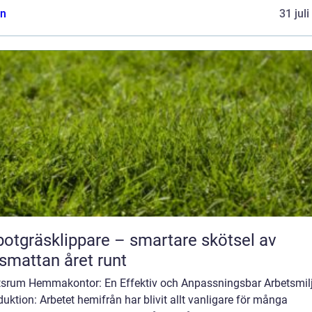
n
31 jul
otgräsklippare – smartare skötsel av
smattan året runt
tsrum Hemmakontor: En Effektiv och Anpassningsbar Arbetsmil
duktion: Arbetet hemifrån har blivit allt vanligare för många