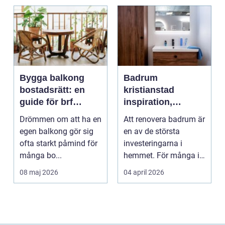
Bygga balkong
Badrum
bostadsrätt: en
kristianstad
guide för brf
inspiration,
medlemmar
planering och
Drömmen om att ha en
Att renovera badrum är
smarta val
egen balkong gör sig
en av de största
ofta starkt påmind för
investeringarna i
många bo...
hemmet. För många i
och runt Kristianstad ...
08 maj 2026
04 april 2026