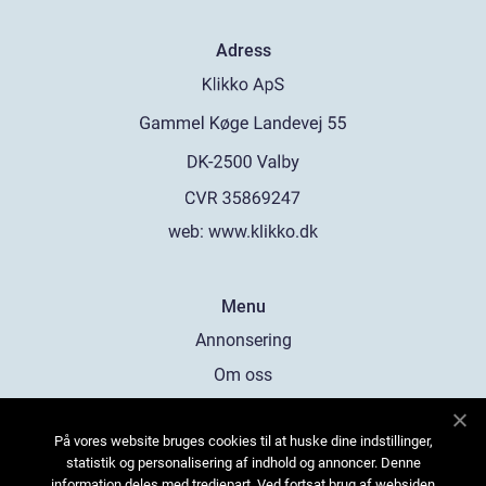
Adress
web:
www.klikko.dk
Menu
Annonsering
Om oss
Cookies
På vores website bruges cookies til at huske dine indstillinger,
Kontakta oss
statistik og personalisering af indhold og annoncer. Denne
Sitemap
information deles med tredjepart. Ved fortsat brug af websiden