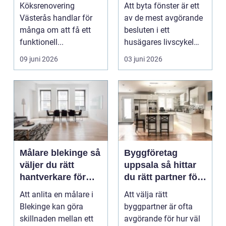
ett lyckat projekt
hus och klimat
Köksrenovering
Att byta fönster är ett
Västerås handlar för
av de mest avgörande
många om att få ett
besluten i ett
funktionell...
husägares livscykel
med sitt hem. Rätt f...
09 juni 2026
03 juni 2026
Målare blekinge så
Byggföretag
väljer du rätt
uppsala så hittar
hantverkare för
du rätt partner för
ditt projekt
renovering och
Att anlita en målare i
Att välja rätt
ombyggnad
Blekinge kan göra
byggpartner är ofta
skillnaden mellan ett
avgörande för hur väl