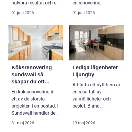
halvbra resultat och ett
en renovering,
hem eller en...
ombyggnad eller
01 juni 2026
01 juni 2026
tillbyggnad ...
Köksrenovering
Lediga lägenheter
sundsvall så
i ljungby
skapar du ett
Att hitta ett nytt hem är
hållbart och
En köksrenovering är
en resa full av
funktionellt kök
ett av de största
valmöjligheter och
projekten i en bostad. I
beslut. Bland
Sundsvall handlar det
småländska skogar
ofta om att ko...
och sjö...
31 maj 2026
13 maj 2026