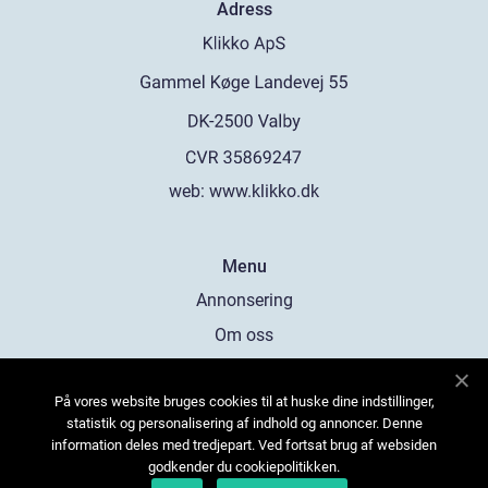
Adress
web:
www.klikko.dk
Menu
Annonsering
Om oss
Cookies
På vores website bruges cookies til at huske dine indstillinger,
Kontakta oss
statistik og personalisering af indhold og annoncer. Denne
Sitemap
information deles med tredjepart. Ved fortsat brug af websiden
godkender du cookiepolitikken.