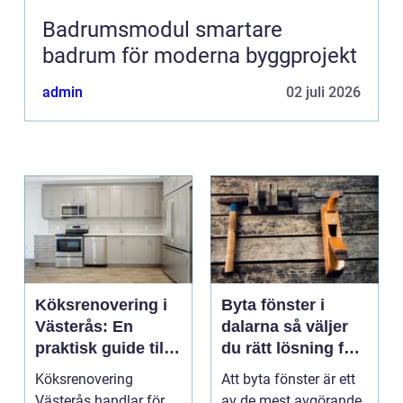
Badrumsmodul smartare
badrum för moderna byggprojekt
admin
02 juli 2026
Köksrenovering i
Byta fönster i
Västerås: En
dalarna så väljer
praktisk guide till
du rätt lösning för
ett lyckat projekt
hus och klimat
Köksrenovering
Att byta fönster är ett
Västerås handlar för
av de mest avgörande