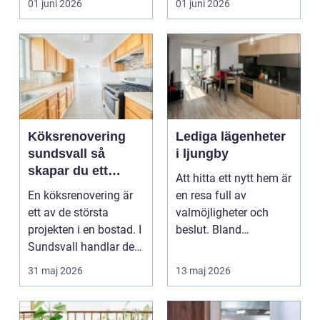
01 juni 2026
01 juni 2026
tillbyggnad ...
Köksrenovering
Lediga lägenheter
sundsvall så
i ljungby
skapar du ett
Att hitta ett nytt hem är
hållbart och
En köksrenovering är
en resa full av
funktionellt kök
ett av de största
valmöjligheter och
projekten i en bostad. I
beslut. Bland
Sundsvall handlar det
småländska skogar
ofta om att ko...
och sjö...
31 maj 2026
13 maj 2026