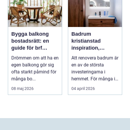
Bygga balkong
Badrum
bostadsrätt: en
kristianstad
guide för brf
inspiration,
medlemmar
planering och
Drömmen om att ha en
Att renovera badrum är
smarta val
egen balkong gör sig
en av de största
ofta starkt påmind för
investeringarna i
många bo...
hemmet. För många i
och runt Kristianstad ...
08 maj 2026
04 april 2026