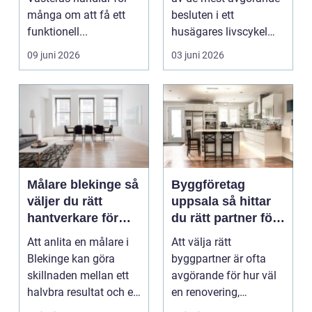
många om att få ett
besluten i ett
funktionell...
husägares livscykel
med sitt hem. Rätt f...
09 juni 2026
03 juni 2026
Målare blekinge så
Byggföretag
väljer du rätt
uppsala så hittar
hantverkare för
du rätt partner för
ditt projekt
renovering och
Att anlita en målare i
Att välja rätt
ombyggnad
Blekinge kan göra
byggpartner är ofta
skillnaden mellan ett
avgörande för hur väl
halvbra resultat och ett
en renovering,
hem eller en...
ombyggnad eller