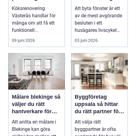
ett lyckat projekt
hus och klimat
Köksrenovering
Att byta fönster är ett
Västerås handlar för
av de mest avgörande
många om att få ett
besluten i ett
funktionell...
husägares livscykel
med sitt hem. Rätt f...
09 juni 2026
03 juni 2026
Målare blekinge så
Byggföretag
väljer du rätt
uppsala så hittar
hantverkare för
du rätt partner för
ditt projekt
renovering och
Att anlita en målare i
Att välja rätt
ombyggnad
Blekinge kan göra
byggpartner är ofta