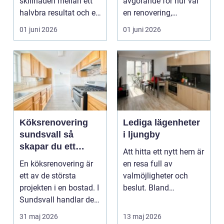
skillnaden mellan ett
avgörande för hur väl
halvbra resultat och ett
en renovering,
hem eller en...
ombyggnad eller
01 juni 2026
01 juni 2026
tillbyggnad ...
Köksrenovering
Lediga lägenheter
sundsvall så
i ljungby
skapar du ett
Att hitta ett nytt hem är
hållbart och
En köksrenovering är
en resa full av
funktionellt kök
ett av de största
valmöjligheter och
projekten i en bostad. I
beslut. Bland
Sundsvall handlar det
småländska skogar
ofta om att ko...
och sjö...
31 maj 2026
13 maj 2026