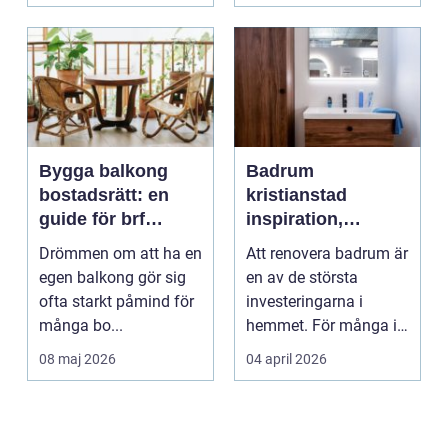
Bygga balkong
Badrum
bostadsrätt: en
kristianstad
guide för brf
inspiration,
medlemmar
planering och
Drömmen om att ha en
Att renovera badrum är
smarta val
egen balkong gör sig
en av de största
ofta starkt påmind för
investeringarna i
många bo...
hemmet. För många i
och runt Kristianstad ...
08 maj 2026
04 april 2026