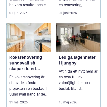
halvbra resultat och ett
en renovering,
hem eller en...
ombyggnad eller
01 juni 2026
01 juni 2026
tillbyggnad ...
Köksrenovering
Lediga lägenheter
sundsvall så
i ljungby
skapar du ett
Att hitta ett nytt hem är
hållbart och
En köksrenovering är
en resa full av
funktionellt kök
ett av de största
valmöjligheter och
projekten i en bostad. I
beslut. Bland
Sundsvall handlar det
småländska skogar
ofta om att ko...
och sjö...
31 maj 2026
13 maj 2026