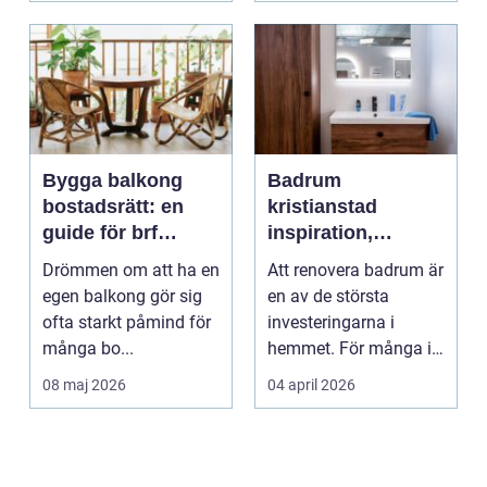
Bygga balkong
Badrum
bostadsrätt: en
kristianstad
guide för brf
inspiration,
medlemmar
planering och
Drömmen om att ha en
Att renovera badrum är
smarta val
egen balkong gör sig
en av de största
ofta starkt påmind för
investeringarna i
många bo...
hemmet. För många i
och runt Kristianstad ...
08 maj 2026
04 april 2026