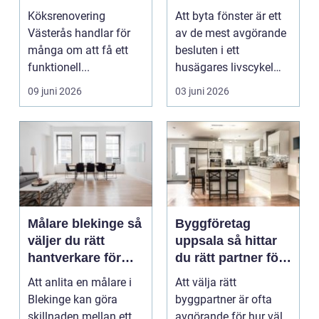
ett lyckat projekt
hus och klimat
Köksrenovering
Att byta fönster är ett
Västerås handlar för
av de mest avgörande
många om att få ett
besluten i ett
funktionell...
husägares livscykel
med sitt hem. Rätt f...
09 juni 2026
03 juni 2026
Målare blekinge så
Byggföretag
väljer du rätt
uppsala så hittar
hantverkare för
du rätt partner för
ditt projekt
renovering och
Att anlita en målare i
Att välja rätt
ombyggnad
Blekinge kan göra
byggpartner är ofta
skillnaden mellan ett
avgörande för hur väl