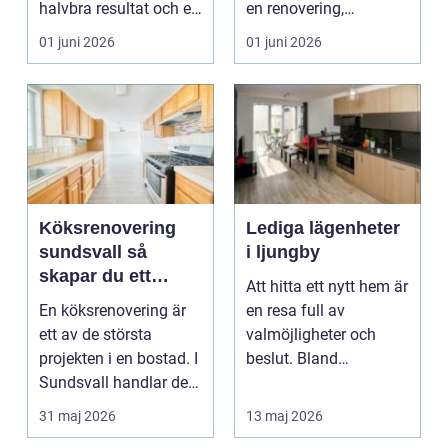
halvbra resultat och ett
en renovering,
hem eller en...
ombyggnad eller
01 juni 2026
01 juni 2026
tillbyggnad ...
Köksrenovering
Lediga lägenheter
sundsvall så
i ljungby
skapar du ett
Att hitta ett nytt hem är
hållbart och
En köksrenovering är
en resa full av
funktionellt kök
ett av de största
valmöjligheter och
projekten i en bostad. I
beslut. Bland
Sundsvall handlar det
småländska skogar
ofta om att ko...
och sjö...
31 maj 2026
13 maj 2026