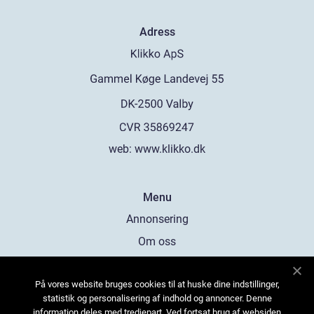
Adress
web:
www.klikko.dk
Menu
Annonsering
Om oss
Cookies
På vores website bruges cookies til at huske dine indstillinger,
Kontakta oss
statistik og personalisering af indhold og annoncer. Denne
Sitemap
information deles med tredjepart. Ved fortsat brug af websiden