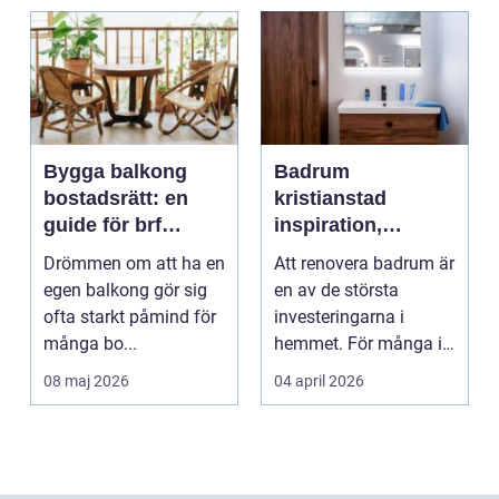
Bygga balkong
Badrum
bostadsrätt: en
kristianstad
guide för brf
inspiration,
medlemmar
planering och
Drömmen om att ha en
Att renovera badrum är
smarta val
egen balkong gör sig
en av de största
ofta starkt påmind för
investeringarna i
många bo...
hemmet. För många i
och runt Kristianstad ...
08 maj 2026
04 april 2026