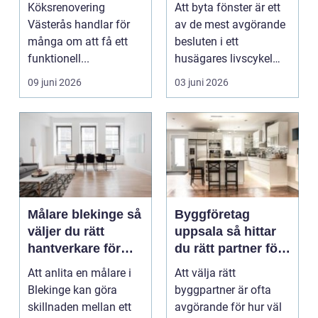
ett lyckat projekt
hus och klimat
Köksrenovering
Att byta fönster är ett
Västerås handlar för
av de mest avgörande
många om att få ett
besluten i ett
funktionell...
husägares livscykel
med sitt hem. Rätt f...
09 juni 2026
03 juni 2026
Målare blekinge så
Byggföretag
väljer du rätt
uppsala så hittar
hantverkare för
du rätt partner för
ditt projekt
renovering och
Att anlita en målare i
Att välja rätt
ombyggnad
Blekinge kan göra
byggpartner är ofta
skillnaden mellan ett
avgörande för hur väl