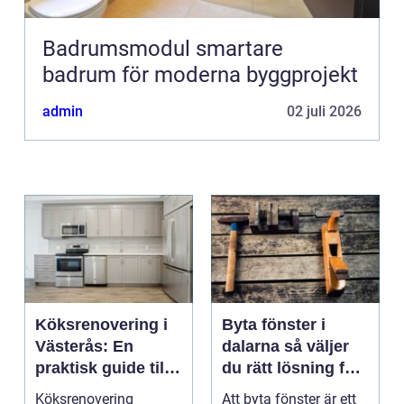
Badrumsmodul smartare
badrum för moderna byggprojekt
admin
02 juli 2026
Köksrenovering i
Byta fönster i
Västerås: En
dalarna så väljer
praktisk guide till
du rätt lösning för
ett lyckat projekt
hus och klimat
Köksrenovering
Att byta fönster är ett