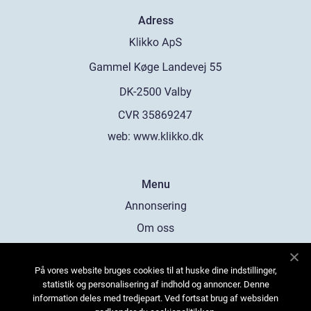
Adress
web:
www.klikko.dk
Menu
Annonsering
Om oss
Cookies
På vores website bruges cookies til at huske dine indstillinger,
Kontakta oss
statistik og personalisering af indhold og annoncer. Denne
Sitemap
information deles med tredjepart. Ved fortsat brug af websiden