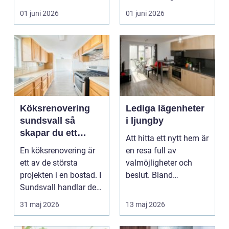
hem eller en...
ombyggnad eller
01 juni 2026
01 juni 2026
tillbyggnad ...
Köksrenovering
Lediga lägenheter
sundsvall så
i ljungby
skapar du ett
Att hitta ett nytt hem är
hållbart och
En köksrenovering är
en resa full av
funktionellt kök
ett av de största
valmöjligheter och
projekten i en bostad. I
beslut. Bland
Sundsvall handlar det
småländska skogar
ofta om att ko...
och sjö...
31 maj 2026
13 maj 2026