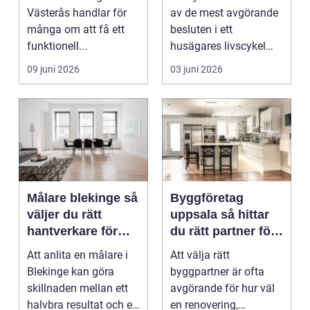
Västerås handlar för
av de mest avgörande
många om att få ett
besluten i ett
funktionell...
husägares livscykel
med sitt hem. Rätt f...
09 juni 2026
03 juni 2026
Målare blekinge så
Byggföretag
väljer du rätt
uppsala så hittar
hantverkare för
du rätt partner för
ditt projekt
renovering och
Att anlita en målare i
Att välja rätt
ombyggnad
Blekinge kan göra
byggpartner är ofta
skillnaden mellan ett
avgörande för hur väl
halvbra resultat och ett
en renovering,