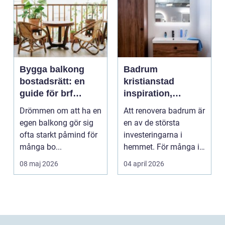
Bygga balkong
Badrum
bostadsrätt: en
kristianstad
guide för brf
inspiration,
medlemmar
planering och
Drömmen om att ha en
Att renovera badrum är
smarta val
egen balkong gör sig
en av de största
ofta starkt påmind för
investeringarna i
många bo...
hemmet. För många i
och runt Kristianstad ...
08 maj 2026
04 april 2026