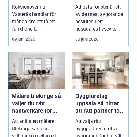
ett lyckat projekt
hus och klimat
Köksrenovering
Att byta fönster är ett
Västerås handlar för
av de mest avgörande
många om att få ett
besluten i ett
funktionell...
husägares livscykel
med sitt hem. Rätt f...
09 juni 2026
03 juni 2026
Målare blekinge så
Byggföretag
väljer du rätt
uppsala så hittar
hantverkare för
du rätt partner för
ditt projekt
renovering och
Att anlita en målare i
Att välja rätt
ombyggnad
Blekinge kan göra
byggpartner är ofta
skillnaden mellan ett
avgörande för hur väl