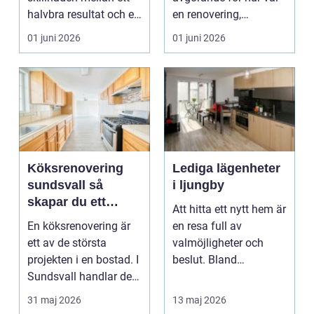
halvbra resultat och ett
en renovering,
hem eller en...
ombyggnad eller
01 juni 2026
01 juni 2026
tillbyggnad ...
Köksrenovering
Lediga lägenheter
sundsvall så
i ljungby
skapar du ett
Att hitta ett nytt hem är
hållbart och
En köksrenovering är
en resa full av
funktionellt kök
ett av de största
valmöjligheter och
projekten i en bostad. I
beslut. Bland
Sundsvall handlar det
småländska skogar
ofta om att ko...
och sjö...
31 maj 2026
13 maj 2026