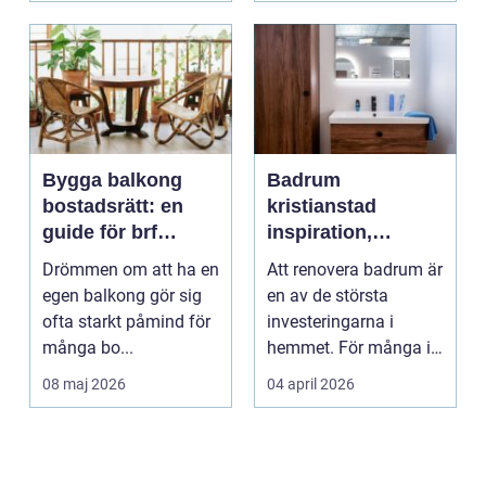
Bygga balkong
Badrum
bostadsrätt: en
kristianstad
guide för brf
inspiration,
medlemmar
planering och
Drömmen om att ha en
Att renovera badrum är
smarta val
egen balkong gör sig
en av de största
ofta starkt påmind för
investeringarna i
många bo...
hemmet. För många i
och runt Kristianstad ...
08 maj 2026
04 april 2026