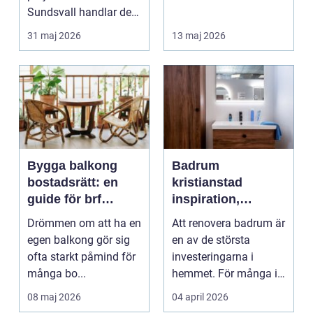
Sundsvall handlar det
småländska skogar
ofta om att ko...
och sjö...
31 maj 2026
13 maj 2026
Bygga balkong
Badrum
bostadsrätt: en
kristianstad
guide för brf
inspiration,
medlemmar
planering och
Drömmen om att ha en
Att renovera badrum är
smarta val
egen balkong gör sig
en av de största
ofta starkt påmind för
investeringarna i
många bo...
hemmet. För många i
och runt Kristianstad ...
08 maj 2026
04 april 2026