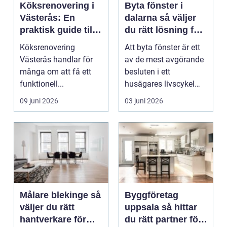
Köksrenovering i
Byta fönster i
Västerås: En
dalarna så väljer
praktisk guide till
du rätt lösning för
ett lyckat projekt
hus och klimat
Köksrenovering
Att byta fönster är ett
Västerås handlar för
av de mest avgörande
många om att få ett
besluten i ett
funktionell...
husägares livscykel
med sitt hem. Rätt f...
09 juni 2026
03 juni 2026
Målare blekinge så
Byggföretag
väljer du rätt
uppsala så hittar
hantverkare för
du rätt partner för