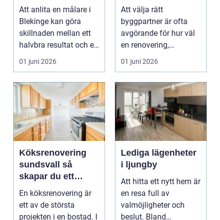
ditt projekt
renovering och
Att anlita en målare i
Att välja rätt
ombyggnad
Blekinge kan göra
byggpartner är ofta
skillnaden mellan ett
avgörande för hur väl
halvbra resultat och ett
en renovering,
hem eller en...
ombyggnad eller
01 juni 2026
01 juni 2026
tillbyggnad ...
Köksrenovering
Lediga lägenheter
sundsvall så
i ljungby
skapar du ett
Att hitta ett nytt hem är
hållbart och
En köksrenovering är
en resa full av
funktionellt kök
ett av de största
valmöjligheter och
projekten i en bostad. I
beslut. Bland