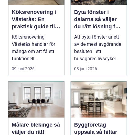
Köksrenovering i
Byta fönster i
Västerås: En
dalarna så väljer
praktisk guide till
du rätt lösning för
ett lyckat projekt
hus och klimat
Köksrenovering
Att byta fönster är ett
Västerås handlar för
av de mest avgörande
många om att få ett
besluten i ett
funktionell...
husägares livscykel
med sitt hem. Rätt f...
09 juni 2026
03 juni 2026
Målare blekinge så
Byggföretag
väljer du rätt
uppsala så hittar