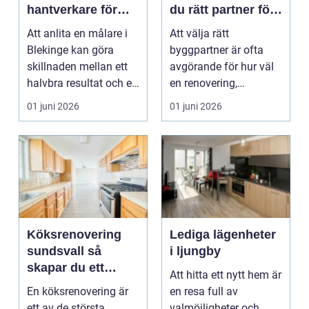
hantverkare för
du rätt partner för
ditt projekt
renovering och
Att anlita en målare i
Att välja rätt
ombyggnad
Blekinge kan göra
byggpartner är ofta
skillnaden mellan ett
avgörande för hur väl
halvbra resultat och ett
en renovering,
hem eller en...
ombyggnad eller
01 juni 2026
01 juni 2026
tillbyggnad ...
Köksrenovering
Lediga lägenheter
sundsvall så
i ljungby
skapar du ett
Att hitta ett nytt hem är
hållbart och
En köksrenovering är
en resa full av
funktionellt kök
ett av de största
valmöjligheter och