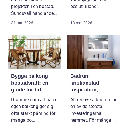
projekten i en bostad. I
beslut. Bland
Sundsvall handlar det
småländska skogar
ofta om att ko...
och sjö...
31 maj 2026
13 maj 2026
Bygga balkong
Badrum
bostadsrätt: en
kristianstad
guide för brf
inspiration,
medlemmar
planering och
Drömmen om att ha en
Att renovera badrum är
smarta val
egen balkong gör sig
en av de största
ofta starkt påmind för
investeringarna i
många bo...
hemmet. För många i
och runt Kristianstad ...