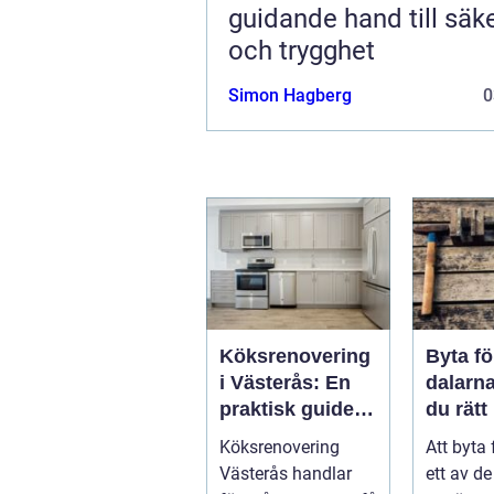
guidande hand till säk
och trygghet
Simon Hagberg
0
Köksrenovering
Byta fö
i Västerås: En
dalarna så välj
praktisk guide
du rätt
till ett lyckat
för hu
Köksrenovering
Att byta 
projekt
klimat
Västerås handlar
ett av d