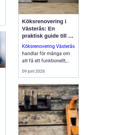
Köksrenovering i
Västerås: En
praktisk guide till ett
lyckat projekt
Köksrenovering Västerås
handlar för många om
att få ett funktionellt,
snyggt och hållbart kök
09 juni 2026
som håller i vardagen.
För den s...
a