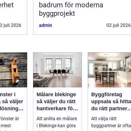
erhet
badrum för moderna
byggprojekt
3 juli 2026
admin
02 juli 2026
nster i
Målare blekinge
Byggföretag
er
så väljer du rätt
uppsala så hittar
 lösning
hantverkare för
du rätt partner
s och
ditt projekt
för renovering
fönster är
Att anlita en målare
Att välja rätt
och ombyggna
e mest
i Blekinge kan göra
byggpartner är ofta