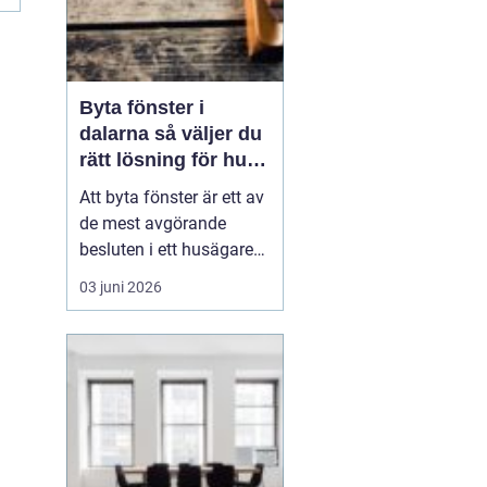
Byta fönster i
dalarna så väljer du
rätt lösning för hus
och klimat
Att byta fönster är ett av
de mest avgörande
besluten i ett husägares
livscykel med sitt hem.
03 juni 2026
Rätt fönster påverkar
värmeekonomi, ljudnivå,
ljusinsläpp och hur
huset upplevs både ute
och inne. I Dalarna ställs
dessutom högre krav än
på många andra pl...