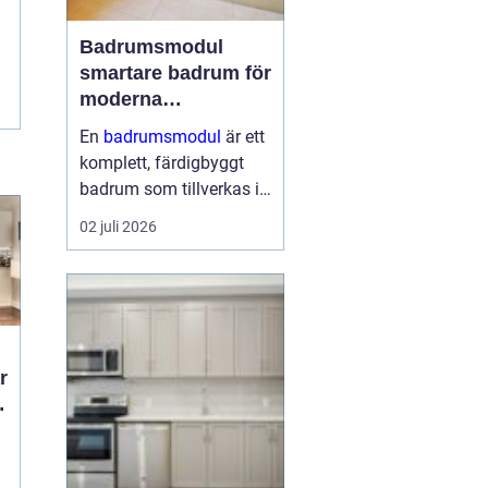
Badrumsmodul
smartare badrum för
moderna
byggprojekt
En
badrumsmodul
är ett
komplett, färdigbyggt
badrum som tillverkas i
fabrik och levereras till
02 juli 2026
byggarbetsplatsen som
en enhet. Modulen
innehåller alla ytskikt,
installationer och
inredning och l...
d