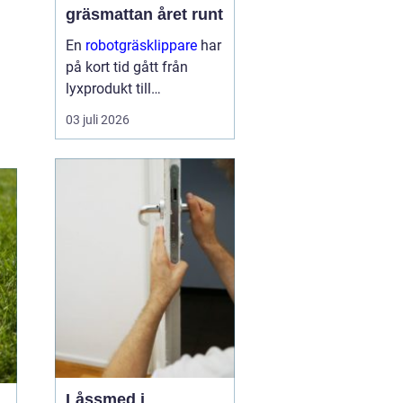
gräsmattan året runt
En
robotgräsklippare
har
på kort tid gått från
lyxprodukt till
vardagsverktyg i många
03 juli 2026
svenska trädgårdar. Den
frigör tid, ger en jämnare
...
Låssmed i