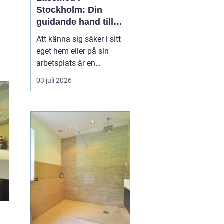
Stockholm: Din
guidande hand till
säkerhet och
Att känna sig säker i sitt
trygghet
eget hem eller på sin
arbetsplats är en
grundläggande del av
03 juli 2026
vår vardagliga trygghet.
För boende i Stockholm
är
en låssmed i
Stockholm ofta
...