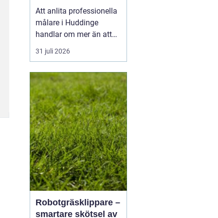
utomhus
Att anlita professionella
målare i Huddinge
handlar om mer än att
bara få nya kulörer på
31 juli 2026
väggarna. Ett
genomtänkt
måleriarbete skyddar
huset, höjer värdet på
bostaden och skapar en
vardagsmiljö som håller
länge. Med rätt
kompetens, bra
underarbete oc...
Robotgräsklippare –
smartare skötsel av