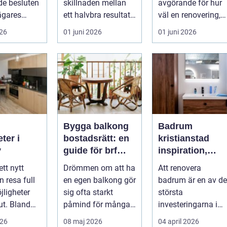
e besluten
skillnaden mellan
avgörande för hur
sägares
ett halvbra resultat
väl en renovering,
 med sitt
och ett hem eller
ombyggnad eller
026
01 juni 2026
01 juni 2026
 f...
en...
tillbyggnad ...
Bygga balkong
Badrum
ter i
bostadsrätt: en
kristianstad
y
guide för brf
inspiration,
medlemmar
planering och
ett nytt
Drömmen om att ha
Att renovera
smarta val
n resa full
en egen balkong gör
badrum är en av de
jligheter
sig ofta starkt
största
ut. Bland
påmind för många
investeringarna i
ska skogar
bo...
hemmet. För mång
026
08 maj 2026
04 april 2026