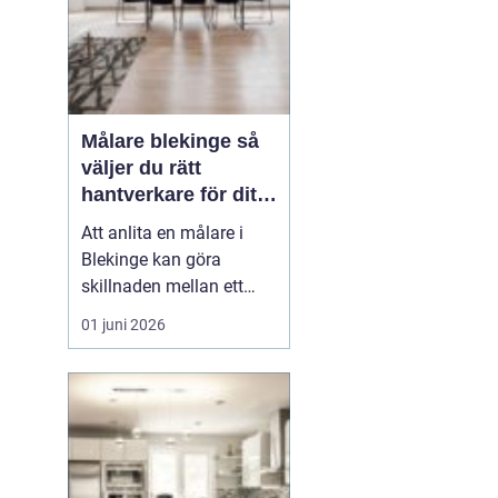
Målare blekinge så
väljer du rätt
hantverkare för ditt
projekt
Att anlita en målare i
Blekinge kan göra
skillnaden mellan ett
halvbra resultat och ett
01 juni 2026
hem eller en lokal som
känns genomtänkt,
trivsam och hållbar över
tid. En skicklig målare
hjälper inte bara till med
själva målningen, utan