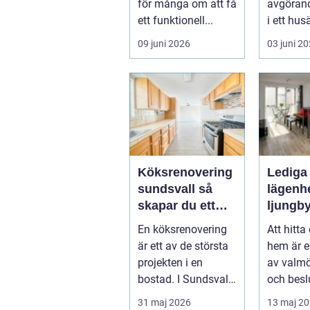
för många om att få
avgörand
ett funktionell...
i ett hu
livscykel
09 juni 2026
03 juni 2
hem. Rätt
Köksrenovering
Lediga
sundsvall så
lägenhe
skapar du ett
ljungb
hållbart och
En köksrenovering
Att hitta 
funktionellt kök
är ett av de största
hem är e
projekten i en
av valmö
bostad. I Sundsvall
och besl
handlar det ofta om
småländ
31 maj 2026
13 maj 2