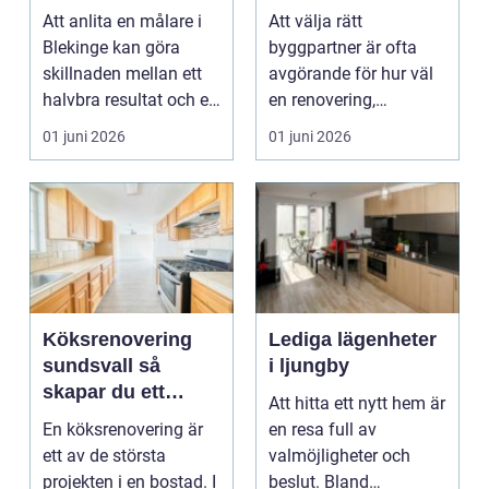
ditt projekt
renovering och
Att anlita en målare i
Att välja rätt
ombyggnad
Blekinge kan göra
byggpartner är ofta
skillnaden mellan ett
avgörande för hur väl
halvbra resultat och ett
en renovering,
hem eller en...
ombyggnad eller
01 juni 2026
01 juni 2026
tillbyggnad ...
Köksrenovering
Lediga lägenheter
sundsvall så
i ljungby
skapar du ett
Att hitta ett nytt hem är
hållbart och
En köksrenovering är
en resa full av
funktionellt kök
ett av de största
valmöjligheter och
projekten i en bostad. I
beslut. Bland