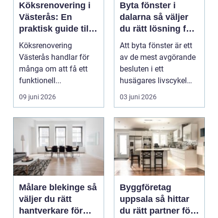
Köksrenovering i
Byta fönster i
Västerås: En
dalarna så väljer
praktisk guide till
du rätt lösning för
ett lyckat projekt
hus och klimat
Köksrenovering
Att byta fönster är ett
Västerås handlar för
av de mest avgörande
många om att få ett
besluten i ett
funktionell...
husägares livscykel
med sitt hem. Rätt f...
09 juni 2026
03 juni 2026
Målare blekinge så
Byggföretag
väljer du rätt
uppsala så hittar
hantverkare för
du rätt partner för