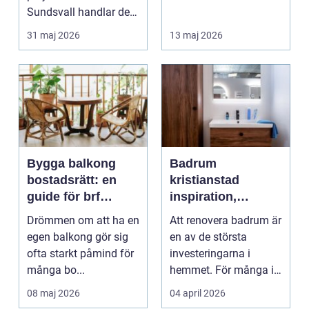
Sundsvall handlar det
småländska skogar
ofta om att ko...
och sjö...
31 maj 2026
13 maj 2026
Bygga balkong
Badrum
bostadsrätt: en
kristianstad
guide för brf
inspiration,
medlemmar
planering och
Drömmen om att ha en
Att renovera badrum är
smarta val
egen balkong gör sig
en av de största
ofta starkt påmind för
investeringarna i
många bo...
hemmet. För många i
och runt Kristianstad ...
08 maj 2026
04 april 2026