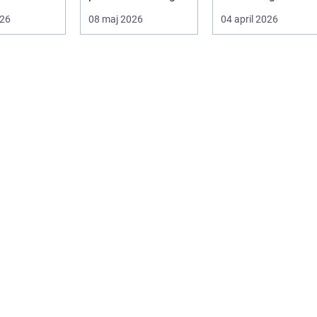
ska skogar
bo...
hemmet. För mång
026
08 maj 2026
04 april 2026
.
i och runt
Kristianstad ...