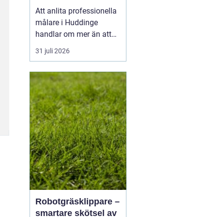
utomhus
Att anlita professionella
målare i Huddinge
handlar om mer än att
bara få nya kulörer på
31 juli 2026
väggarna. Ett
genomtänkt
måleriarbete skyddar
huset, höjer värdet på
bostaden och skapar en
vardagsmiljö som håller
länge. Med rätt
kompetens, bra
underarbete oc...
Robotgräsklippare –
smartare skötsel av