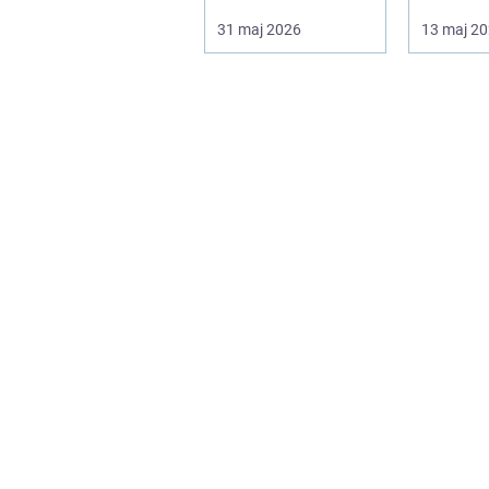
handlar det ofta om
småländ
31 maj 2026
13 maj 2
att ko...
och sjö..