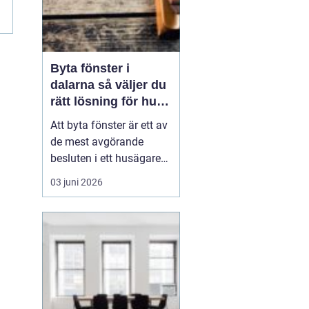
a
Byta fönster i
dalarna så väljer du
rätt lösning för hus
och klimat
Att byta fönster är ett av
de mest avgörande
besluten i ett husägares
livscykel med sitt hem.
03 juni 2026
Rätt fönster påverkar
värmeekonomi, ljudnivå,
ljusinsläpp och hur
huset upplevs både ute
och inne. I Dalarna ställs
dessutom högre krav än
på många andra pl...