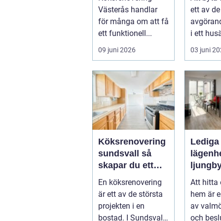
projekt
klimat
Västerås handlar
ett av d
för många om att få
avgörand
ett funktionell...
i ett hu
livscykel
09 juni 2026
03 juni 2
hem. Rätt
Köksrenovering
Lediga
sundsvall så
lägenhe
skapar du ett
ljungb
hållbart och
En köksrenovering
Att hitta 
funktionellt kök
är ett av de största
hem är e
projekten i en
av valmö
bostad. I Sundsvall
och besl