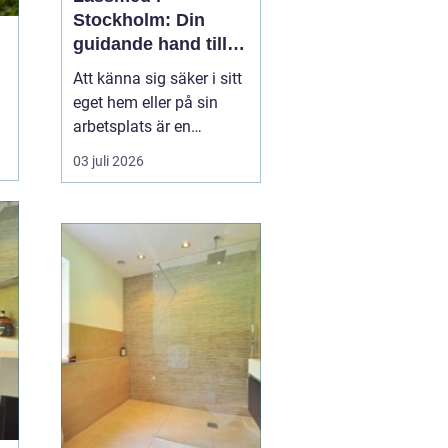
Stockholm: Din
guidande hand till
säkerhet och
Att känna sig säker i sitt
trygghet
eget hem eller på sin
arbetsplats är en
grundläggande del av
03 juli 2026
vår vardagliga trygghet.
För boende i Stockholm
är
en låssmed i
Stockholm ofta
...