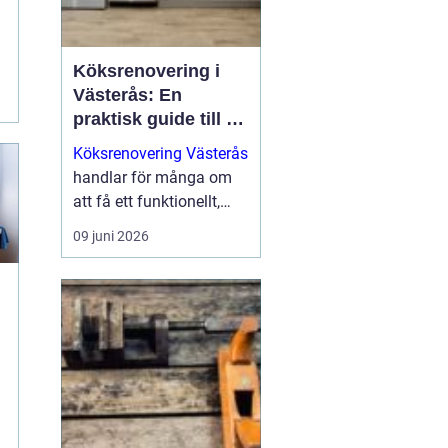
d
Köksrenovering i
Västerås: En
praktisk guide till ett
lyckat projekt
Köksrenovering Västerås
handlar för många om
att få ett funktionellt,
snyggt och hållbart kök
09 juni 2026
som håller i vardagen.
För den s...