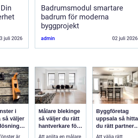
 Din
Badrumsmodul smartare
erhet
badrum för moderna
byggprojekt
3 juli 2026
admin
02 juli 2026
nster i
Målare blekinge
Byggföretag
er
så väljer du rätt
uppsala så hittar
 lösning
hantverkare för
du rätt partner
s och
ditt projekt
för renovering
fönster är
Att anlita en målare
Att välja rätt