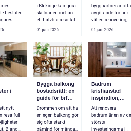
och ombyggna
e mest
i Blekinge kan göra
byggpartner är ofta
e besluten
skillnaden mellan
avgörande för hur
sägares
ett halvbra resultat
väl en renovering,
 med sitt
och ett hem eller
ombyggnad eller
026
01 juni 2026
01 juni 2026
 f...
en...
tillbyggnad ...
Bygga balkong
Badrum
ter i
bostadsrätt: en
kristianstad
y
guide för brf
inspiration,
medlemmar
planering och
ett nytt
Drömmen om att ha
Att renovera
smarta val
n resa full
en egen balkong gör
badrum är en av de
jligheter
sig ofta starkt
största
ut. Bland
påmind för många
investeringarna i