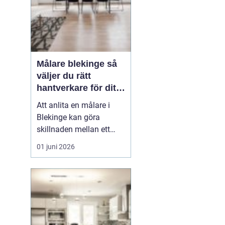
Målare blekinge så
väljer du rätt
hantverkare för ditt
projekt
Att anlita en målare i
Blekinge kan göra
skillnaden mellan ett
halvbra resultat och ett
01 juni 2026
hem eller en lokal som
känns genomtänkt,
trivsam och hållbar över
tid. En skicklig målare
hjälper inte bara till med
själva målningen, utan