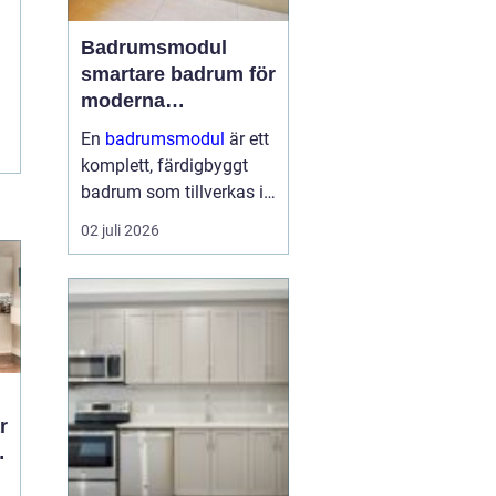
Badrumsmodul
smartare badrum för
moderna
byggprojekt
En
badrumsmodul
är ett
komplett, färdigbyggt
badrum som tillverkas i
fabrik och levereras till
02 juli 2026
byggarbetsplatsen som
en enhet. Modulen
innehåller alla ytskikt,
installationer och
inredning och l...