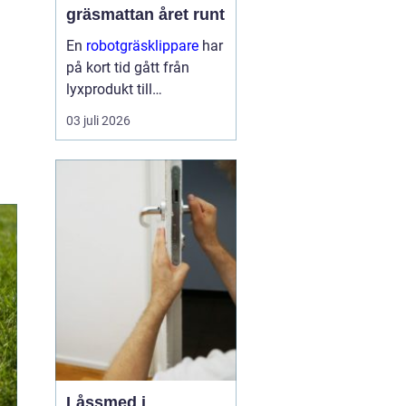
gräsmattan året runt
En
robotgräsklippare
har
på kort tid gått från
lyxprodukt till
vardagsverktyg i många
03 juli 2026
svenska trädgårdar. Den
frigör tid, ger en jämnare
...
Låssmed i