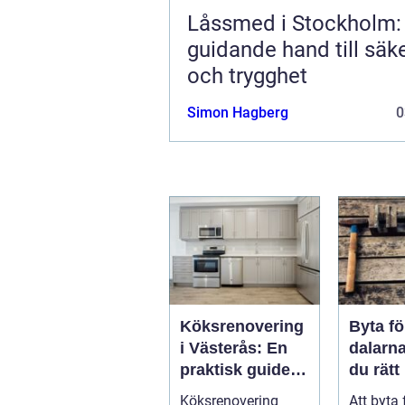
Låssmed i Stockholm:
guidande hand till säk
och trygghet
Simon Hagberg
0
Köksrenovering
Byta fö
i Västerås: En
dalarna så välj
praktisk guide
du rätt
till ett lyckat
för hu
Köksrenovering
Att byta 