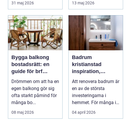
ofta om att ko...
och sjö...
31 maj 2026
13 maj 2026
Bygga balkong
Badrum
bostadsrätt: en
kristianstad
guide för brf
inspiration,
medlemmar
planering och
Drömmen om att ha en
Att renovera badrum är
smarta val
egen balkong gör sig
en av de största
ofta starkt påmind för
investeringarna i
många bo...
hemmet. För många i
och runt Kristianstad ...
08 maj 2026
04 april 2026