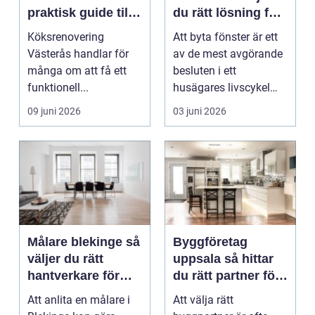
praktisk guide till
du rätt lösning för
ett lyckat projekt
hus och klimat
Köksrenovering
Att byta fönster är ett
Västerås handlar för
av de mest avgörande
många om att få ett
besluten i ett
funktionell...
husägares livscykel
med sitt hem. Rätt f...
09 juni 2026
03 juni 2026
Målare blekinge så
Byggföretag
väljer du rätt
uppsala så hittar
hantverkare för
du rätt partner för
ditt projekt
renovering och
Att anlita en målare i
Att välja rätt
ombyggnad