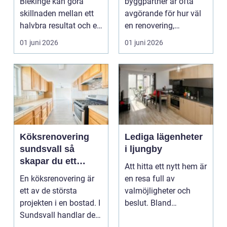
Blekinge kan göra
byggpartner är ofta
skillnaden mellan ett
avgörande för hur väl
halvbra resultat och ett
en renovering,
hem eller en...
ombyggnad eller
01 juni 2026
01 juni 2026
tillbyggnad ...
Köksrenovering
Lediga lägenheter
sundsvall så
i ljungby
skapar du ett
Att hitta ett nytt hem är
hållbart och
En köksrenovering är
en resa full av
funktionellt kök
ett av de största
valmöjligheter och
projekten i en bostad. I
beslut. Bland
Sundsvall handlar det
småländska skogar