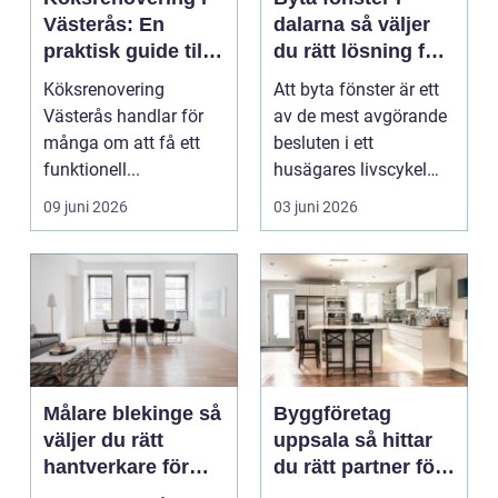
Västerås: En
dalarna så väljer
praktisk guide till
du rätt lösning för
ett lyckat projekt
hus och klimat
Köksrenovering
Att byta fönster är ett
Västerås handlar för
av de mest avgörande
många om att få ett
besluten i ett
funktionell...
husägares livscykel
med sitt hem. Rätt f...
09 juni 2026
03 juni 2026
Målare blekinge så
Byggföretag
väljer du rätt
uppsala så hittar
hantverkare för
du rätt partner för
ditt projekt
renovering och