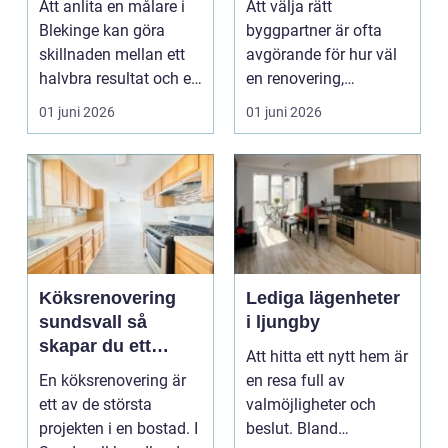
Att anlita en målare i
Att välja rätt
ombyggnad
Blekinge kan göra
byggpartner är ofta
skillnaden mellan ett
avgörande för hur väl
halvbra resultat och ett
en renovering,
hem eller en...
ombyggnad eller
01 juni 2026
01 juni 2026
tillbyggnad ...
Köksrenovering
Lediga lägenheter
sundsvall så
i ljungby
skapar du ett
Att hitta ett nytt hem är
hållbart och
En köksrenovering är
en resa full av
funktionellt kök
ett av de största
valmöjligheter och
projekten i en bostad. I
beslut. Bland