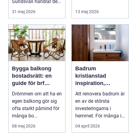
Sundsvall handlar det
småländska skogar
ofta om att ko...
och sjö...
31 maj 2026
13 maj 2026
Bygga balkong
Badrum
bostadsrätt: en
kristianstad
guide för brf
inspiration,
medlemmar
planering och
Drömmen om att ha en
Att renovera badrum är
smarta val
egen balkong gör sig
en av de största
ofta starkt påmind för
investeringarna i
många bo...
hemmet. För många i
och runt Kristianstad ...
08 maj 2026
04 april 2026