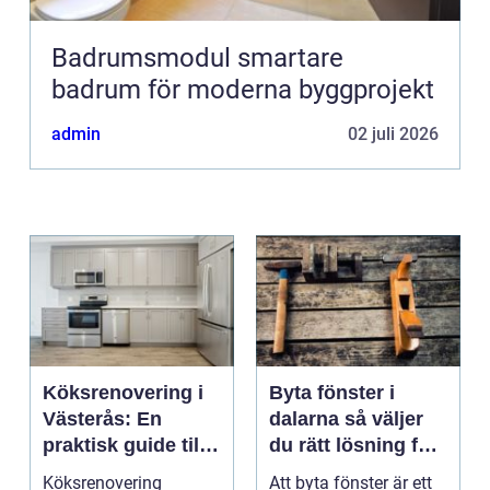
Badrumsmodul smartare
badrum för moderna byggprojekt
admin
02 juli 2026
Köksrenovering i
Byta fönster i
Västerås: En
dalarna så väljer
praktisk guide till
du rätt lösning för
ett lyckat projekt
hus och klimat
Köksrenovering
Att byta fönster är ett