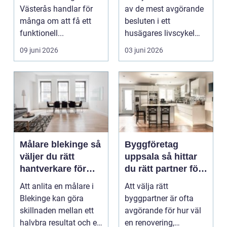
Västerås handlar för
av de mest avgörande
många om att få ett
besluten i ett
funktionell...
husägares livscykel
med sitt hem. Rätt f...
09 juni 2026
03 juni 2026
Målare blekinge så
Byggföretag
väljer du rätt
uppsala så hittar
hantverkare för
du rätt partner för
ditt projekt
renovering och
Att anlita en målare i
Att välja rätt
ombyggnad
Blekinge kan göra
byggpartner är ofta
skillnaden mellan ett
avgörande för hur väl
halvbra resultat och ett
en renovering,