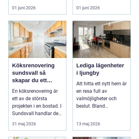
hem eller en...
ombyggnad eller
01 juni 2026
01 juni 2026
tillbyggnad ...
Köksrenovering
Lediga lägenheter
sundsvall så
i ljungby
skapar du ett
Att hitta ett nytt hem är
hållbart och
En köksrenovering är
en resa full av
funktionellt kök
ett av de största
valmöjligheter och
projekten i en bostad. I
beslut. Bland
Sundsvall handlar det
småländska skogar
ofta om att ko...
och sjö...
31 maj 2026
13 maj 2026