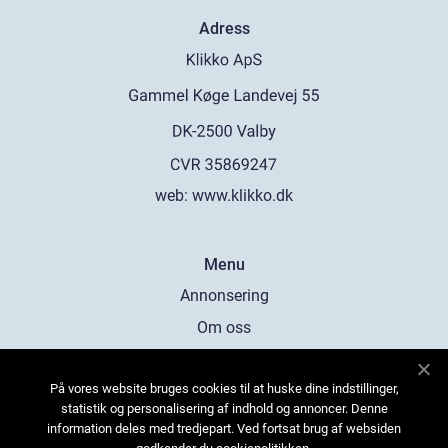
Adress
web:
www.klikko.dk
Menu
Annonsering
Om oss
Cookies
På vores website bruges cookies til at huske dine indstillinger,
Kontakta oss
statistik og personalisering af indhold og annoncer. Denne
Sitemap
information deles med tredjepart. Ved fortsat brug af websiden