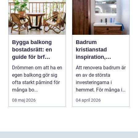
Bygga balkong
Badrum
bostadsrätt: en
kristianstad
guide för brf
inspiration,
medlemmar
planering och
Drömmen om att ha en
Att renovera badrum är
smarta val
egen balkong gör sig
en av de största
ofta starkt påmind för
investeringarna i
många bo...
hemmet. För många i
och runt Kristianstad ...
08 maj 2026
04 april 2026