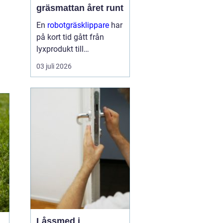
gräsmattan året runt
En
robotgräsklippare
har
på kort tid gått från
lyxprodukt till
vardagsverktyg i många
03 juli 2026
svenska trädgårdar. Den
frigör tid, ger en jämnare
...
Låssmed i