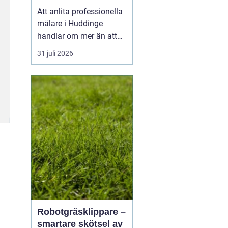
utomhus
Att anlita professionella
målare i Huddinge
handlar om mer än att
bara få nya kulörer på
31 juli 2026
väggarna. Ett
genomtänkt
måleriarbete skyddar
huset, höjer värdet på
bostaden och skapar en
vardagsmiljö som håller
länge. Med rätt
kompetens, bra
underarbete oc...
Robotgräsklippare –
smartare skötsel av