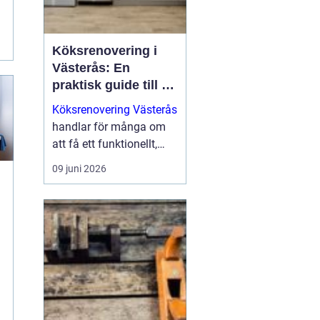
Köksrenovering i
Västerås: En
praktisk guide till ett
lyckat projekt
Köksrenovering Västerås
handlar för många om
att få ett funktionellt,
snyggt och hållbart kök
09 juni 2026
som håller i vardagen.
För den s...
a