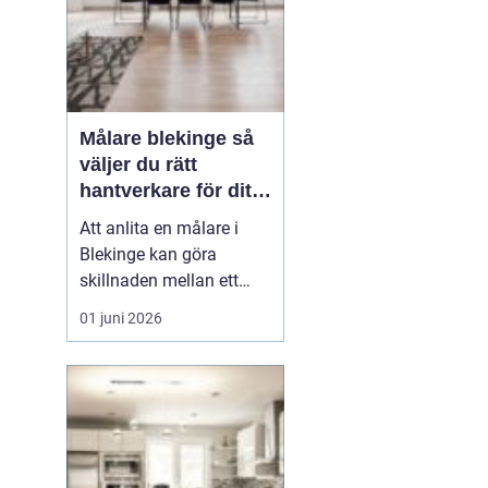
Målare blekinge så
väljer du rätt
hantverkare för ditt
projekt
Att anlita en målare i
Blekinge kan göra
skillnaden mellan ett
halvbra resultat och ett
01 juni 2026
hem eller en lokal som
känns genomtänkt,
trivsam och hållbar över
tid. En skicklig målare
hjälper inte bara till med
själva målningen, utan