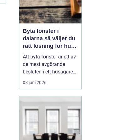
Byta fönster i
dalarna så väljer du
rätt lösning för hus
och klimat
Att byta fönster är ett av
de mest avgörande
besluten i ett husägares
livscykel med sitt hem.
03 juni 2026
Rätt fönster påverkar
värmeekonomi, ljudnivå,
ljusinsläpp och hur
huset upplevs både ute
och inne. I Dalarna ställs
dessutom högre krav än
på många andra pl...