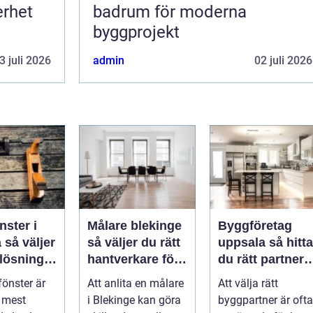
erhet
badrum för moderna
byggprojekt
3 juli 2026
admin
02 juli 2026
nster i
Målare blekinge
Byggföretag
er
så väljer du rätt
uppsala så hittar
 lösning
hantverkare för
du rätt partner
s och
ditt projekt
för renovering
fönster är
Att anlita en målare
Att välja rätt
och ombyggna
e mest
i Blekinge kan göra
byggpartner är ofta