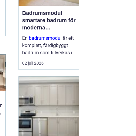
Badrumsmodul
smartare badrum för
moderna
byggprojekt
En
badrumsmodul
är ett
komplett, färdigbyggt
badrum som tillverkas i
fabrik och levereras till
02 juli 2026
byggarbetsplatsen som
en enhet. Modulen
innehåller alla ytskikt,
installationer och
inredning och l...
d