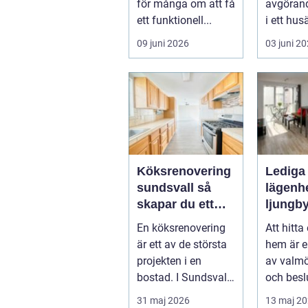
för många om att få
avgörand
ett funktionell...
i ett hu
livscykel
09 juni 2026
03 juni 2
hem. Rätt
Köksrenovering
Lediga
sundsvall så
lägenhe
skapar du ett
ljungb
hållbart och
En köksrenovering
Att hitta 
funktionellt kök
är ett av de största
hem är e
projekten i en
av valmö
bostad. I Sundsvall
och besl
handlar det ofta om
småländ
31 maj 2026
13 maj 2