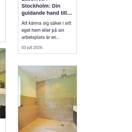
Stockholm: Din
guidande hand till
säkerhet och
Att känna sig säker i sitt
trygghet
eget hem eller på sin
arbetsplats är en
grundläggande del av
03 juli 2026
vår vardagliga trygghet.
För boende i Stockholm
är
en låssmed i
Stockholm ofta
...