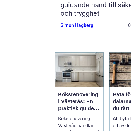
guidande hand till säk
och trygghet
Simon Hagberg
0
Köksrenovering
Byta fö
i Västerås: En
dalarna så välj
praktisk guide
du rätt
till ett lyckat
för hu
Köksrenovering
Att byta 
projekt
klimat
Västerås handlar
ett av d