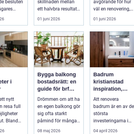
e besluten
skillnaden mellan
avgörande för hur
sägares
ett halvbra resultat
väl en renovering,
 med sitt
och ett hem eller
ombyggnad eller
026
01 juni 2026
01 juni 2026
 f...
en...
tillbyggnad ...
Bygga balkong
Badrum
ter i
bostadsrätt: en
kristianstad
y
guide för brf
inspiration,
medlemmar
planering och
ett nytt
Drömmen om att ha
Att renovera
smarta val
n resa full
en egen balkong gör
badrum är en av de
jligheter
sig ofta starkt
största
ut. Bland
påmind för många
investeringarna i
ska skogar
bo...
hemmet. För mång
026
08 maj 2026
04 april 2026