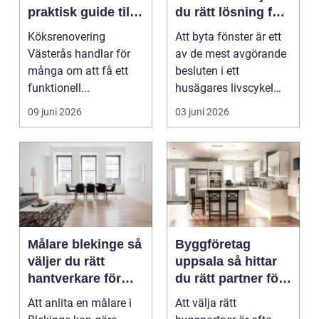
praktisk guide till
du rätt lösning för
ett lyckat projekt
hus och klimat
Köksrenovering
Att byta fönster är ett
Västerås handlar för
av de mest avgörande
många om att få ett
besluten i ett
funktionell...
husägares livscykel
med sitt hem. Rätt f...
09 juni 2026
03 juni 2026
Målare blekinge så
Byggföretag
väljer du rätt
uppsala så hittar
hantverkare för
du rätt partner för
ditt projekt
renovering och
Att anlita en målare i
Att välja rätt
ombyggnad