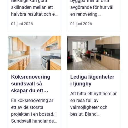
Blekinge kan göra
byggpartner är ofta
skillnaden mellan ett
avgörande för hur väl
halvbra resultat och ett
en renovering,
hem eller en...
ombyggnad eller
01 juni 2026
01 juni 2026
tillbyggnad ...
Köksrenovering
Lediga lägenheter
sundsvall så
i ljungby
skapar du ett
Att hitta ett nytt hem är
hållbart och
En köksrenovering är
en resa full av
funktionellt kök
ett av de största
valmöjligheter och
projekten i en bostad. I
beslut. Bland
Sundsvall handlar det
småländska skogar
ofta om att ko...
och sjö...