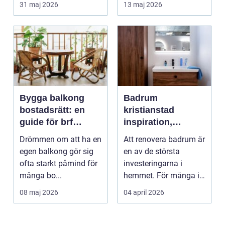
31 maj 2026
13 maj 2026
Bygga balkong
Badrum
bostadsrätt: en
kristianstad
guide för brf
inspiration,
medlemmar
planering och
Drömmen om att ha en
Att renovera badrum är
smarta val
egen balkong gör sig
en av de största
ofta starkt påmind för
investeringarna i
många bo...
hemmet. För många i
och runt Kristianstad ...
08 maj 2026
04 april 2026