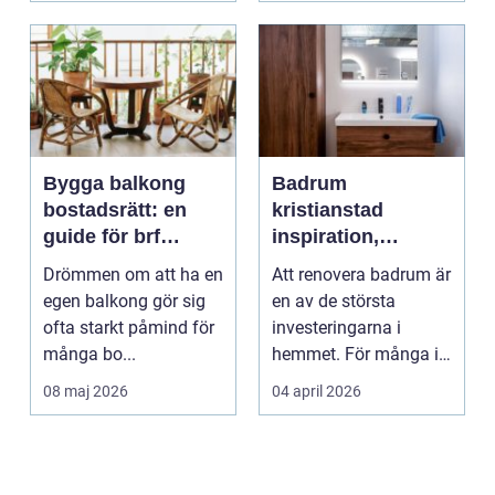
Bygga balkong
Badrum
bostadsrätt: en
kristianstad
guide för brf
inspiration,
medlemmar
planering och
Drömmen om att ha en
Att renovera badrum är
smarta val
egen balkong gör sig
en av de största
ofta starkt påmind för
investeringarna i
många bo...
hemmet. För många i
och runt Kristianstad ...
08 maj 2026
04 april 2026