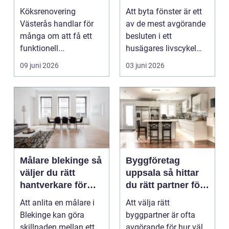
ett lyckat projekt
hus och klimat
Köksrenovering
Att byta fönster är ett
Västerås handlar för
av de mest avgörande
många om att få ett
besluten i ett
funktionell...
husägares livscykel
med sitt hem. Rätt f...
09 juni 2026
03 juni 2026
Målare blekinge så
Byggföretag
väljer du rätt
uppsala så hittar
hantverkare för
du rätt partner för
ditt projekt
renovering och
Att anlita en målare i
Att välja rätt
ombyggnad
Blekinge kan göra
byggpartner är ofta
skillnaden mellan ett
avgörande för hur väl