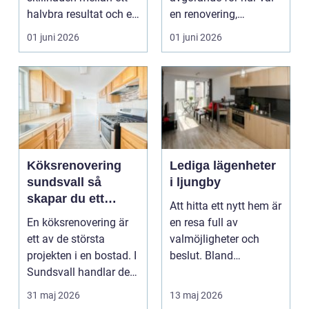
halvbra resultat och ett
en renovering,
hem eller en...
ombyggnad eller
01 juni 2026
01 juni 2026
tillbyggnad ...
Köksrenovering
Lediga lägenheter
sundsvall så
i ljungby
skapar du ett
Att hitta ett nytt hem är
hållbart och
En köksrenovering är
en resa full av
funktionellt kök
ett av de största
valmöjligheter och
projekten i en bostad. I
beslut. Bland
Sundsvall handlar det
småländska skogar
ofta om att ko...
och sjö...
31 maj 2026
13 maj 2026