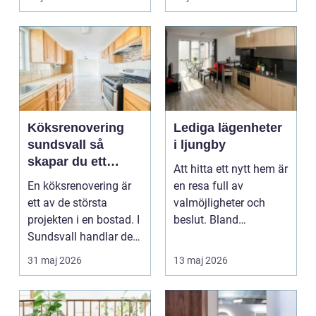
tillbyggnad ...
Köksrenovering
Lediga lägenheter
sundsvall så
i ljungby
skapar du ett
Att hitta ett nytt hem är
hållbart och
En köksrenovering är
en resa full av
funktionellt kök
ett av de största
valmöjligheter och
projekten i en bostad. I
beslut. Bland
Sundsvall handlar det
småländska skogar
ofta om att ko...
och sjö...
31 maj 2026
13 maj 2026