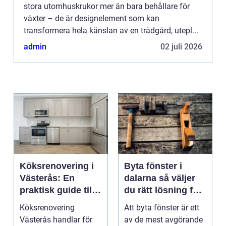
stora utomhuskrukor mer än bara behållare för
växter – de är designelement som kan
transformera hela känslan av en trädgård, utepl...
admin
02 juli 2026
Köksrenovering i
Byta fönster i
Västerås: En
dalarna så väljer
praktisk guide till
du rätt lösning för
ett lyckat projekt
hus och klimat
Köksrenovering
Att byta fönster är ett
Västerås handlar för
av de mest avgörande