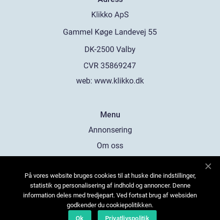
web:
www.klikko.dk
Menu
Annonsering
Om oss
Cookies
På vores website bruges cookies til at huske dine indstillinger,
Kontakta oss
statistik og personalisering af indhold og annoncer. Denne
Sitemap
information deles med tredjepart. Ved fortsat brug af websiden
godkender du cookiepolitikken.
Ok
Privatlivspolitik