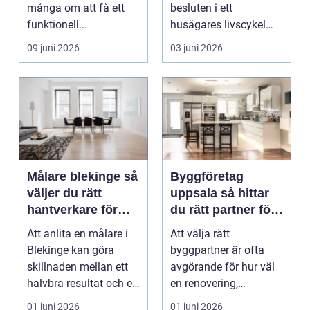
många om att få ett
besluten i ett
funktionell...
husägares livscykel
med sitt hem. Rätt f...
09 juni 2026
03 juni 2026
Målare blekinge så
Byggföretag
väljer du rätt
uppsala så hittar
hantverkare för
du rätt partner för
ditt projekt
renovering och
Att anlita en målare i
Att välja rätt
ombyggnad
Blekinge kan göra
byggpartner är ofta
skillnaden mellan ett
avgörande för hur väl
halvbra resultat och ett
en renovering,
hem eller en...
ombyggnad eller
01 juni 2026
01 juni 2026