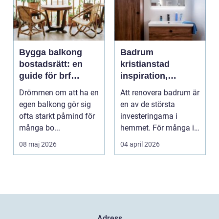
Bygga balkong
Badrum
bostadsrätt: en
kristianstad
guide för brf
inspiration,
medlemmar
planering och
Drömmen om att ha en
Att renovera badrum är
smarta val
egen balkong gör sig
en av de största
ofta starkt påmind för
investeringarna i
många bo...
hemmet. För många i
och runt Kristianstad ...
08 maj 2026
04 april 2026
Adress