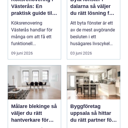
Västerås: En
dalarna så väljer
praktisk guide till
du rätt lösning för
ett lyckat projekt
hus och klimat
Köksrenovering
Att byta fönster är ett
Västerås handlar för
av de mest avgörande
många om att få ett
besluten i ett
funktionell...
husägares livscykel
med sitt hem. Rätt f...
09 juni 2026
03 juni 2026
Målare blekinge så
Byggföretag
väljer du rätt
uppsala så hittar
hantverkare för
du rätt partner för
ditt projekt
renovering och