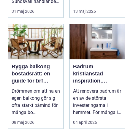
Sundsvall handlar det
småländska skogar
ofta om att ko...
och sjö...
31 maj 2026
13 maj 2026
Bygga balkong
Badrum
bostadsrätt: en
kristianstad
guide för brf
inspiration,
medlemmar
planering och
Drömmen om att ha en
Att renovera badrum är
smarta val
egen balkong gör sig
en av de största
ofta starkt påmind för
investeringarna i
många bo...
hemmet. För många i
och runt Kristianstad ...
08 maj 2026
04 april 2026