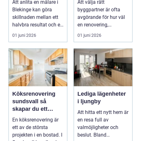
Att anlita en målare i
Att välja rätt
ombyggnad
Blekinge kan göra
byggpartner är ofta
skillnaden mellan ett
avgörande för hur väl
halvbra resultat och ett
en renovering,
hem eller en...
ombyggnad eller
01 juni 2026
01 juni 2026
tillbyggnad ...
Köksrenovering
Lediga lägenheter
sundsvall så
i ljungby
skapar du ett
Att hitta ett nytt hem är
hållbart och
En köksrenovering är
en resa full av
funktionellt kök
ett av de största
valmöjligheter och
projekten i en bostad. I
beslut. Bland