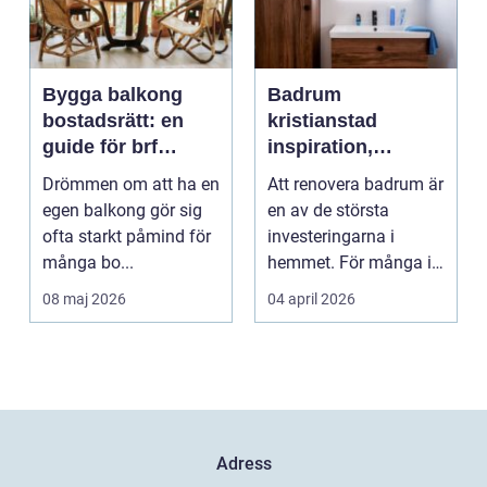
Bygga balkong
Badrum
bostadsrätt: en
kristianstad
guide för brf
inspiration,
medlemmar
planering och
Drömmen om att ha en
Att renovera badrum är
smarta val
egen balkong gör sig
en av de största
ofta starkt påmind för
investeringarna i
många bo...
hemmet. För många i
och runt Kristianstad ...
08 maj 2026
04 april 2026
Adress