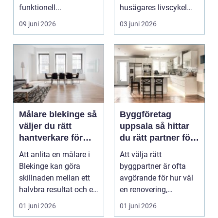
funktionell...
husägares livscykel
med sitt hem. Rätt f...
09 juni 2026
03 juni 2026
Målare blekinge så
Byggföretag
väljer du rätt
uppsala så hittar
hantverkare för
du rätt partner för
ditt projekt
renovering och
Att anlita en målare i
Att välja rätt
ombyggnad
Blekinge kan göra
byggpartner är ofta
skillnaden mellan ett
avgörande för hur väl
halvbra resultat och ett
en renovering,
hem eller en...
ombyggnad eller
01 juni 2026
01 juni 2026
tillbyggnad ...