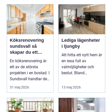
Köksrenovering
Lediga lägenheter
sundsvall så
i ljungby
skapar du ett
Att hitta ett nytt hem är
hållbart och
En köksrenovering är
en resa full av
funktionellt kök
ett av de största
valmöjligheter och
projekten i en bostad. I
beslut. Bland
Sundsvall handlar det
småländska skogar
ofta om att ko...
och sjö...
31 maj 2026
13 maj 2026