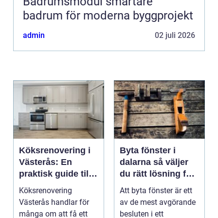
Badrumsmodul smartare
badrum för moderna byggprojekt
admin
02 juli 2026
Köksrenovering i
Byta fönster i
Västerås: En
dalarna så väljer
praktisk guide till
du rätt lösning för
ett lyckat projekt
hus och klimat
Köksrenovering
Att byta fönster är ett
Västerås handlar för
av de mest avgörande
många om att få ett
besluten i ett