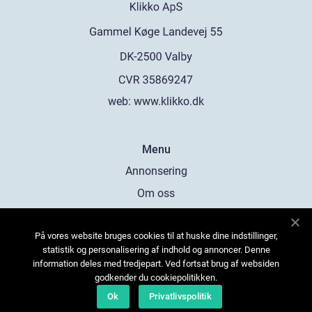
web:
www.klikko.dk
Menu
Annonsering
Om oss
Cookies
På vores website bruges cookies til at huske dine indstillinger,
Kontakta oss
statistik og personalisering af indhold og annoncer. Denne
Sitemap
information deles med tredjepart. Ved fortsat brug af websiden
godkender du cookiepolitikken.
Ok
Privatlivspolitik