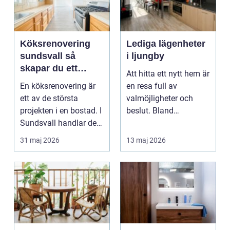
Köksrenovering
Lediga lägenheter
sundsvall så
i ljungby
skapar du ett
Att hitta ett nytt hem är
hållbart och
En köksrenovering är
en resa full av
funktionellt kök
ett av de största
valmöjligheter och
projekten i en bostad. I
beslut. Bland
Sundsvall handlar det
småländska skogar
ofta om att ko...
och sjö...
31 maj 2026
13 maj 2026