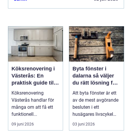
Köksrenovering i
Byta fönster i
Västerås: En
dalarna så väljer
praktisk guide till
du rätt lösning för
ett lyckat projekt
hus och klimat
Köksrenovering
Att byta fönster är ett
Västerås handlar för
av de mest avgörande
många om att få ett
besluten i ett
funktionell...
husägares livscykel
med sitt hem. Rätt f...
09 juni 2026
03 juni 2026