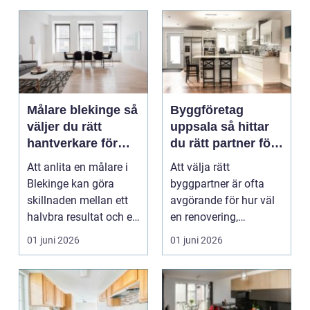
Målare blekinge så
Byggföretag
väljer du rätt
uppsala så hittar
hantverkare för
du rätt partner för
ditt projekt
renovering och
Att anlita en målare i
Att välja rätt
ombyggnad
Blekinge kan göra
byggpartner är ofta
skillnaden mellan ett
avgörande för hur väl
halvbra resultat och ett
en renovering,
hem eller en...
ombyggnad eller
01 juni 2026
01 juni 2026
tillbyggnad ...