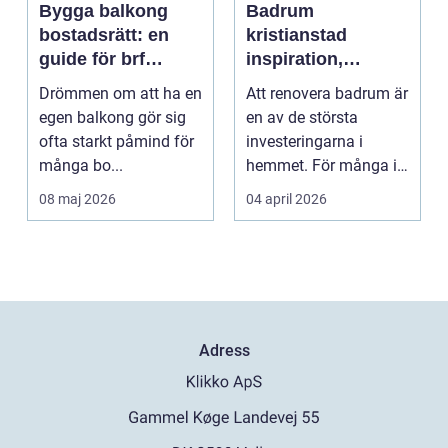
Bygga balkong
Badrum
bostadsrätt: en
kristianstad
guide för brf
inspiration,
medlemmar
planering och
Drömmen om att ha en
Att renovera badrum är
smarta val
egen balkong gör sig
en av de största
ofta starkt påmind för
investeringarna i
många bo...
hemmet. För många i
och runt Kristianstad ...
08 maj 2026
04 april 2026
Adress