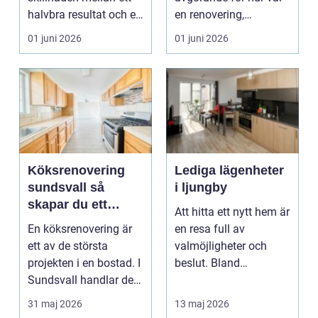
halvbra resultat och ett
en renovering,
hem eller en...
ombyggnad eller
01 juni 2026
01 juni 2026
tillbyggnad ...
Köksrenovering
Lediga lägenheter
sundsvall så
i ljungby
skapar du ett
Att hitta ett nytt hem är
hållbart och
En köksrenovering är
en resa full av
funktionellt kök
ett av de största
valmöjligheter och
projekten i en bostad. I
beslut. Bland
Sundsvall handlar det
småländska skogar
ofta om att ko...
och sjö...
31 maj 2026
13 maj 2026