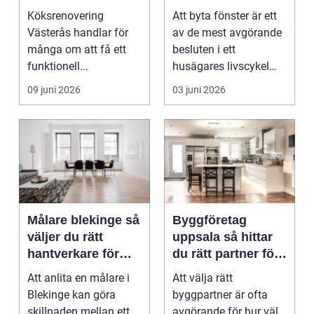
ett lyckat projekt
hus och klimat
Köksrenovering
Att byta fönster är ett
Västerås handlar för
av de mest avgörande
många om att få ett
besluten i ett
funktionell...
husägares livscykel
med sitt hem. Rätt f...
09 juni 2026
03 juni 2026
Målare blekinge så
Byggföretag
väljer du rätt
uppsala så hittar
hantverkare för
du rätt partner för
ditt projekt
renovering och
Att anlita en målare i
Att välja rätt
ombyggnad
Blekinge kan göra
byggpartner är ofta
skillnaden mellan ett
avgörande för hur väl