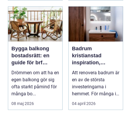
Bygga balkong
Badrum
bostadsrätt: en
kristianstad
guide för brf
inspiration,
medlemmar
planering och
Drömmen om att ha en
Att renovera badrum är
smarta val
egen balkong gör sig
en av de största
ofta starkt påmind för
investeringarna i
många bo...
hemmet. För många i
och runt Kristianstad ...
08 maj 2026
04 april 2026