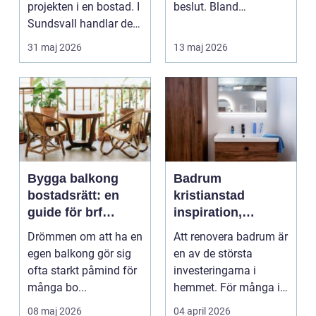
projekten i en bostad. I
beslut. Bland
Sundsvall handlar det
småländska skogar
ofta om att ko...
och sjö...
31 maj 2026
13 maj 2026
Bygga balkong
Badrum
bostadsrätt: en
kristianstad
guide för brf
inspiration,
medlemmar
planering och
Drömmen om att ha en
Att renovera badrum är
smarta val
egen balkong gör sig
en av de största
ofta starkt påmind för
investeringarna i
många bo...
hemmet. För många i
och runt Kristianstad ...
08 maj 2026
04 april 2026