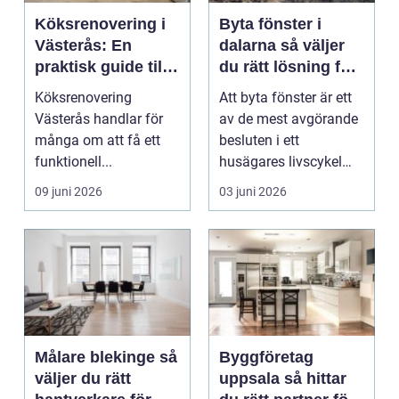
Köksrenovering i
Byta fönster i
Västerås: En
dalarna så väljer
praktisk guide till
du rätt lösning för
ett lyckat projekt
hus och klimat
Köksrenovering
Att byta fönster är ett
Västerås handlar för
av de mest avgörande
många om att få ett
besluten i ett
funktionell...
husägares livscykel
med sitt hem. Rätt f...
09 juni 2026
03 juni 2026
Målare blekinge så
Byggföretag
väljer du rätt
uppsala så hittar