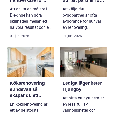
hantverkare för
du rätt partner för
ditt projekt
renovering och
Att anlita en målare i
Att välja rätt
ombyggnad
Blekinge kan göra
byggpartner är ofta
skillnaden mellan ett
avgörande för hur väl
halvbra resultat och ett
en renovering,
hem eller en...
ombyggnad eller
01 juni 2026
01 juni 2026
tillbyggnad ...
Köksrenovering
Lediga lägenheter
sundsvall så
i ljungby
skapar du ett
Att hitta ett nytt hem är
hållbart och
En köksrenovering är
en resa full av
funktionellt kök
ett av de största
valmöjligheter och