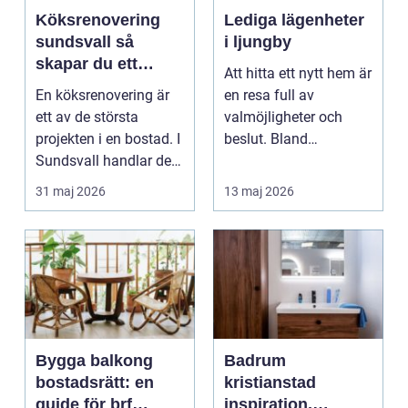
Köksrenovering
Lediga lägenheter
sundsvall så
i ljungby
skapar du ett
Att hitta ett nytt hem är
hållbart och
En köksrenovering är
en resa full av
funktionellt kök
ett av de största
valmöjligheter och
projekten i en bostad. I
beslut. Bland
Sundsvall handlar det
småländska skogar
ofta om att ko...
och sjö...
31 maj 2026
13 maj 2026
Bygga balkong
Badrum
bostadsrätt: en
kristianstad
guide för brf
inspiration,