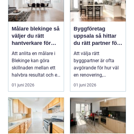
Målare blekinge så
Byggföretag
väljer du rätt
uppsala så hittar
hantverkare för
du rätt partner för
ditt projekt
renovering och
Att anlita en målare i
Att välja rätt
ombyggnad
Blekinge kan göra
byggpartner är ofta
skillnaden mellan ett
avgörande för hur väl
halvbra resultat och ett
en renovering,
hem eller en...
ombyggnad eller
01 juni 2026
01 juni 2026
tillbyggnad ...