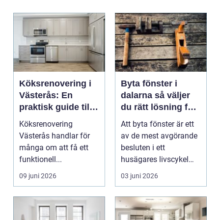
Köksrenovering i
Byta fönster i
Västerås: En
dalarna så väljer
praktisk guide till
du rätt lösning för
ett lyckat projekt
hus och klimat
Köksrenovering
Att byta fönster är ett
Västerås handlar för
av de mest avgörande
många om att få ett
besluten i ett
funktionell...
husägares livscykel
med sitt hem. Rätt f...
09 juni 2026
03 juni 2026